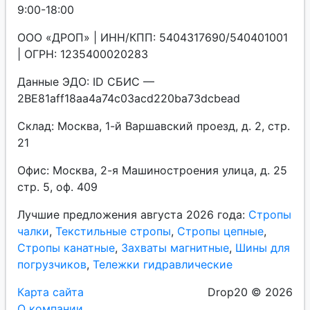
9:00-18:00
ООО «ДРОП» | ИНН/КПП: 5404317690/540401001
| ОГРН: 1235400020283
Данные ЭДО: ID СБИС —
2BE81aff18aa4a74c03acd220ba73dcbead
Склад: Москва, 1-й Варшавский проезд, д. 2, стр.
21
Офис: Москва, 2-я Машиностроения улица, д. 25
стр. 5, оф. 409
Лучшие предложения августа 2026 года:
Стропы
чалки
,
Текстильные стропы
,
Стропы цепные
,
Стропы канатные
,
Захваты магнитные
,
Шины для
погрузчиков
,
Тележки гидравлические
Карта сайта
Drop20 © 2026
О компании