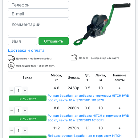
Отправить
Доставка и оплата
Оплата – р/с юр. лица или карта
Доставка – любым способом
Нашли дешевле – вернем 110%
Масса,
Г/п,
Лента,
Наличие
Заказ
Цена, р.
кг
т
м
ленты
4.6
2460р.
0.5
10
+
Ручная барабанная лебедка с тормозом HITCH HWB
В корзину
500 кг, лента 10 м SZ073181 1013070
8.6
2660р.
0.8
10
+
Ручная барабанная лебедка HITCH с тормозом HWB
В корзину
800 кг, лента 10 м SZ073183 1013071
11.2
2970р.
1.1
10
+
Лебедка ручная барабанная с тормозом HITCH