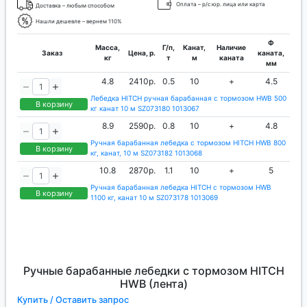
Оплата – р/с юр. лица или карта
Доставка – любым способом
Нашли дешевле – вернем 110%
Ф
Масса,
Г/п,
Канат,
Наличие
Заказ
Цена, р.
каната,
кг
т
м
каната
мм
4.8
2410р.
0.5
10
+
4.5
Лебедка HITCH ручная барабанная с тормозом HWB 500
В корзину
кг канат 10 м SZ073180 1013067
8.9
2590р.
0.8
10
+
4.8
Ручная барабанная лебедка с тормозом HITCH HWB 800
В корзину
кг, канат, 10 м SZ073182 1013068
10.8
2870р.
1.1
10
+
5
Ручная барабанная лебедка HITCH с тормозом HWB
В корзину
1100 кг, канат 10 м SZ073178 1013069
Ручные барабанные лебедки с тормозом HITCH
HWB (лента)
Купить / Оставить запрос