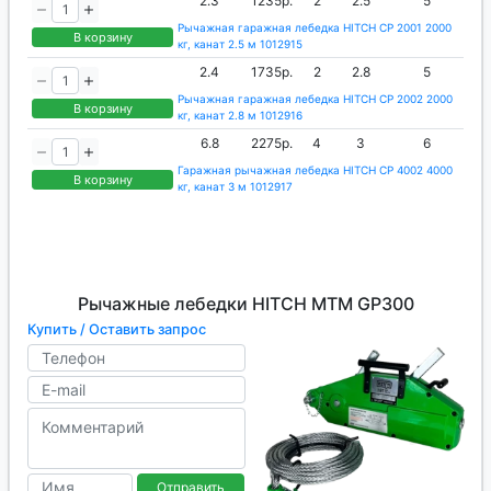
2.3
1235р.
2
2.5
5
Рычажная гаражная лебедка HITCH CP 2001 2000
В корзину
кг, канат 2.5 м 1012915
2.4
1735р.
2
2.8
5
Рычажная гаражная лебедка HITCH CP 2002 2000
В корзину
кг, канат 2.8 м 1012916
6.8
2275р.
4
3
6
Гаражная рычажная лебедка HITCH CP 4002 4000
В корзину
кг, канат 3 м 1012917
Рычажные лебедки HITCH МТМ GP300
Купить / Оставить запрос
Отправить