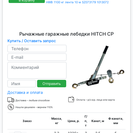
В корзину
HWB 1100 кг лента 10 м SZ073179 1013072
Рычажные гаражные лебедки HITCH CP
Купить / Оставить запрос
Отправить
Доставка и оплата
Оплата – р/с юр. лица или карта
Доставка – любым способом
Нашли дешевле – вернем 110%
Г/
Масса,
Ф каната,
Заказ
Цена, р.
п,
Канат, м
кг
мм
т