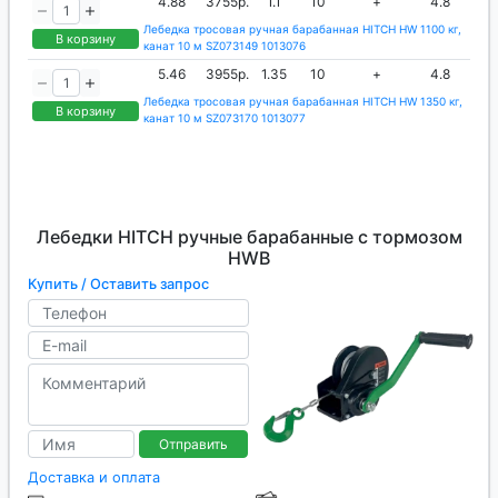
4.88
3755р.
1.1
10
+
4.8
Лебедка тросовая ручная барабанная HITCH HW 1100 кг,
В корзину
канат 10 м SZ073149 1013076
5.46
3955р.
1.35
10
+
4.8
Лебедка тросовая ручная барабанная HITCH HW 1350 кг,
В корзину
канат 10 м SZ073170 1013077
Лебедки HITCH ручные барабанные с тормозом
HWB
Купить / Оставить запрос
Отправить
Доставка и оплата