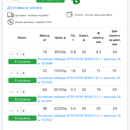
Доставка и оплата
Оплата – р/с юр. лица или карта
Доставка – любым способом
Нашли дешевле – вернем 110%
Шаг
Ф
Масса,
Г/п,
Канат,
каната
Заказ
Цена, р.
каната,
кг
т
м
за цикл,
мм
мм
19
8000р.
0.8
20
8.3
54
Рычажная лебедка HITCH МТМ GP300 0.8 т с канатом 20
В корзину
м 1013099
32
12100р.
1.6
20
11
57
Рычажная лебедка HITCH МТМ GP300 1.6 т с канатом 20
В корзину
м 1013100
64
20100р.
3.2
20
16
30
Рычажная лебедка HITCH МТМ GP300 3.2 т с канатом 20
В корзину
м 1013101
96
42200р.
5.4
20
20
24
Рычажная лебедка HITCH МТМ GP300 5.4 т с канатом 20
В корзину
м 1013102