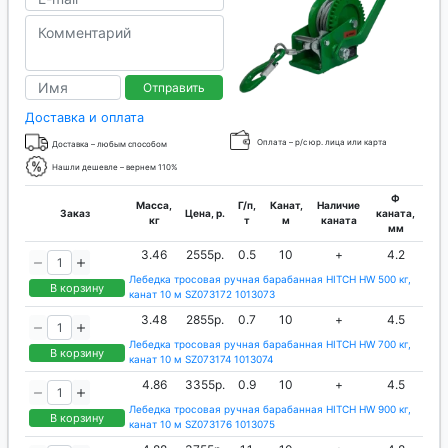
Отправить
Доставка и оплата
Оплата – р/с юр. лица или карта
Доставка – любым способом
Нашли дешевле – вернем 110%
Ф
Масса,
Г/п,
Канат,
Наличие
Заказ
Цена, р.
каната,
кг
т
м
каната
мм
3.46
2555р.
0.5
10
+
4.2
Лебедка тросовая ручная барабанная HITCH HW 500 кг,
В корзину
канат 10 м SZ073172 1013073
3.48
2855р.
0.7
10
+
4.5
Лебедка тросовая ручная барабанная HITCH HW 700 кг,
В корзину
канат 10 м SZ073174 1013074
4.86
3355р.
0.9
10
+
4.5
Лебедка тросовая ручная барабанная HITCH HW 900 кг,
В корзину
канат 10 м SZ073176 1013075