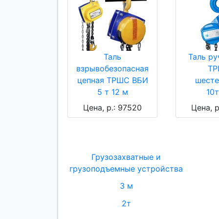
Таль
Таль ру
взрывобезопасная
ТР
цепная ТРШС ВБИ
шесте
5 т 12 м
10
Цена, р.: 97520
Цена, р
Грузозахватные и
грузоподъемные устройства
3 м
2т