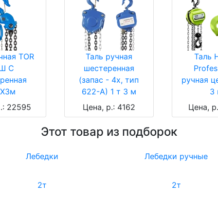
чная TOR
Таль ручная
Таль 
Ш C
шестеренная
Profes
ренная
(запас - 4х, тип
ручная ц
тХ3м
622-А) 1 т 3 м
3
.: 22595
Цена, р.: 4162
Цена, р
Этот товар из подборок
Лебедки
Лебедки ручные
2т
2т