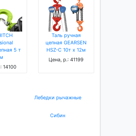
HITCH
Таль ручная
sional
цепная GEARSEN
епная 5 т
HSZ-C 10т х 12м
 м
Цена, р.: 41199
.: 14100
Лебедки рычажные
Сибин