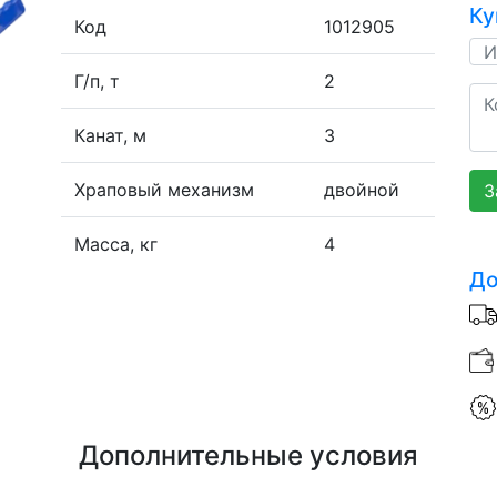
Ку
Код
1012905
Г/п, т
2
Канат, м
3
Храповый механизм
двойной
З
Масса, кг
4
До
Дополнительные условия