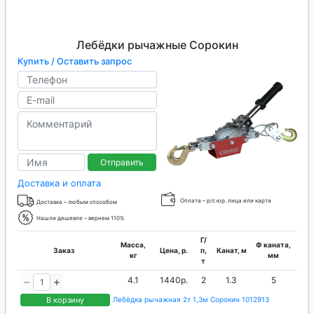
Лебёдки рычажные Сорокин
Купить / Оставить запрос
Отправить
Доставка и оплата
Оплата – р/с юр. лица или карта
Доставка – любым способом
Нашли дешевле – вернем 110%
Г/
Масса,
Ф каната,
Заказ
Цена, р.
п,
Канат, м
кг
мм
т
4.1
1440р.
2
1.3
5
В корзину
Лебёдка рычажная 2т 1,3м Сорокин 1012913