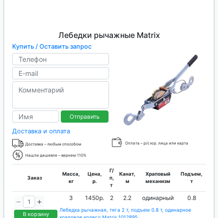
Лебедки рычажные Matrix
Купить / Оставить запрос
Отправить
Доставка и оплата
Оплата – р/с юр. лица или карта
Доставка – любым способом
Нашли дешевле – вернем 110%
Г/
Масса,
Цена,
Канат,
Храповый
Подъем,
Заказ
п,
кг
р.
м
механизм
т
т
3
1450р.
2
2.2
одинарный
0.8
Лебедка рычажная, тяга 2 т, подъем 0.8 т, одинарное
В корзину
храповое колесо Matrix 1012895