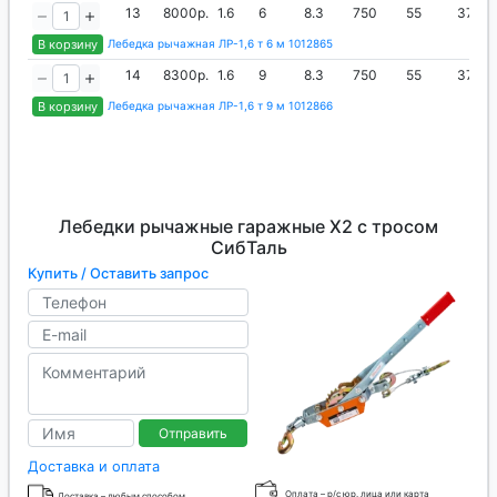
13
8000р.
1.6
6
8.3
750
55
37
В корзину
Лебедка рычажная ЛР-1,6 т 6 м 1012865
14
8300р.
1.6
9
8.3
750
55
37
В корзину
Лебедка рычажная ЛР-1,6 т 9 м 1012866
Лебедки рычажные гаражные X2 с тросом
СибТаль
Купить / Оставить запрос
Отправить
Доставка и оплата
Оплата – р/с юр. лица или карта
Доставка – любым способом