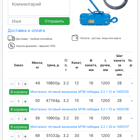
Отправить
Доставка и оплата
Оплата – р/с юр. лица или карта
Доставка – любым способом
Нашли дешевле – вернем 110%
Шаг
Г/
Ф
L
каната
Усилие
Масса,
Канат,
Заказ
Цена, р.
п,
каната,
ручки,
за
руки,
кг
м
т
мм
мм
цикл,
кг
мм
46
19800р.
3.2
12
16
1200
28
44
В корзину
Монтажно тяговый механизм МТМ лебедка 3.2 т 12 м 1000105
50
47744р.
3.2
15
16
1200
28
44
В корзину
Монтажно тяговый механизм МТМ лебедка 3.2 т 15 м 1000106
56
19900р.
3.2
20
16
1200
28
44
В корзину
Монтажно тяговый механизм МТМ лебедка 3.2 т 20 м 1000107
69
51032р.
3.2
30
16
1200
28
44