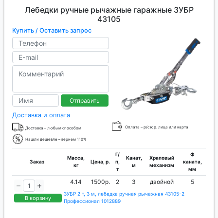
Лебедки ручные рычажные гаражные ЗУБР
43105
Купить / Оставить запрос
Отправить
Доставка и оплата
Оплата – р/с юр. лица или карта
Доставка – любым способом
Нашли дешевле – вернем 110%
Г/
Ф
Масса,
Канат,
Храповый
Заказ
Цена, р.
п,
каната,
кг
м
механизм
т
мм
4.14
1500р.
2
3
двойной
5
ЗУБР 2 т, 3 м, лебедка ручная рычажная 43105-2
В корзину
Профессионал 1012889