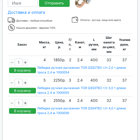
Отправить
Доставка и оплата
Оплата – р/с юр. лица или карта
Доставка – любым способом
Нашли дешевле – вернем 110%
Шаг
Г/
L
Усилие
Масса,
Цена,
Канат,
каната
Заказ
п,
ручки,
руки,
кг
р.
м
за цикл,
т
мм
кг
мм
4
1850р.
2
2.4
400
32
37
Лебедка ручная рычажная TOR QSS2TB2 г/п 2,0 т длина
В корзину
троса 2,4 м 1000054
5
2250р.
3
2.4
400
32
37
Лебедка ручная рычажная TOR QSS3TB2 г/п 3,0 т длина
В корзину
троса 2,4 м 1000055
6
2550р.
4
2.4
400
32
37
Лебедка ручная рычажная TOR QSS4TB2 г/п 4,0 т длина
В корзину
троса 2,4 м 1000056