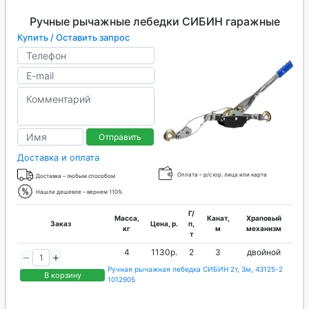
Ручные рычажные лебедки СИБИН гаражные
Купить / Оставить запрос
Отправить
Доставка и оплата
Оплата – р/с юр. лица или карта
Доставка – любым способом
Нашли дешевле – вернем 110%
Г/
Масса,
Канат,
Храповый
Заказ
Цена, р.
п,
кг
м
механизм
т
4
1130р.
2
3
двойной
Ручная рычажная лебедка СИБИН 2т, 3м, 43125-2
В корзину
1012905