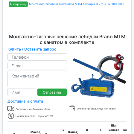
В корзину
Монтажно тяговый механизм МТМ лебедка 3.2 т 30 м 1000108
Монтажно-тяговые чешские лебедки Brano МТМ
с канатом в комплекте
Купить / Оставить запрос
Отправить
Доставка и оплата
Оплата – р/с юр. лица или карта
Доставка – любым способом
Нашли дешевле – вернем 110%
Шаг
Г/
Ф
L
каната
Усилие
Масса,
Канат,