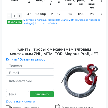
Заказ
Цена, р.
п,
каната,
ручки,
за
руки,
кг
м
т
мм
мм
цикл,
кг
мм
47
19800р.
3.2
12
16
1200
28
44
Монтажно-тяговый механизм Brano МТМ (рычажная тросовая
В корзину
лебедка) 3.2 т 12 м 1000143
Канаты, тросы к механизмам тяговым
монтажным ZNL, МТМ, TOR, Magnus Profi, JET
Купить / Оставить запрос
Отправить
Доставка и оплата
Оплата – р/с юр. лица или карта
Доставка – любым способом