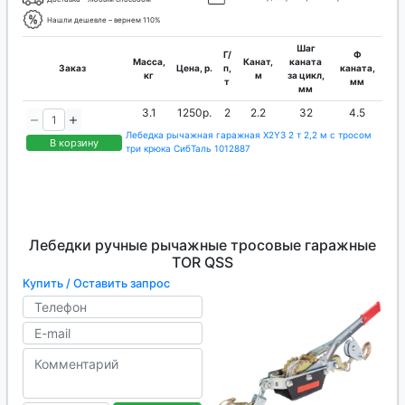
Нашли дешевле – вернем 110%
Шаг
Г/
Ф
Масса,
Канат,
каната
Заказ
Цена, р.
п,
каната,
кг
м
за цикл,
т
мм
мм
3.1
1250р.
2
2.2
32
4.5
Лебедка рычажная гаражная X2Y3 2 т 2,2 м с тросом
В корзину
три крюка СибТаль 1012887
Лебедки ручные рычажные тросовые гаражные
TOR QSS
Купить / Оставить запрос