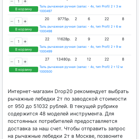
Таль рычажная ручная (запас - 4х, тип Profi) 2 т 3 м
В корзину
1000497
20
9775р.
2
6
22
8
Таль рычажная ручная (запас - 4х, тип Profi) 2 т 6 м
В корзину
1000498
22
11628р.
2
9
22
8
Таль рычажная ручная (запас - 4х, тип Profi) 2 т 9 м
В корзину
1000499
27
13480р.
2
12
22
8
Таль рычажная ручная (запас - 4х, тип Profi) 2 т 12 м
В корзину
1000500
Интернет-магазин Drop20 рекомендует выбрать
рычажные лебедки 2т по заводской стоимости
от 950 до 51032 рублей. В текущей рубрике
содержится 48 моделей инструмента. Для
постоянных потребителей предоставляется
доставка за наш счет. Чтобы отправить запрос
на рычажные лебедки 2т в Москве, позвоните