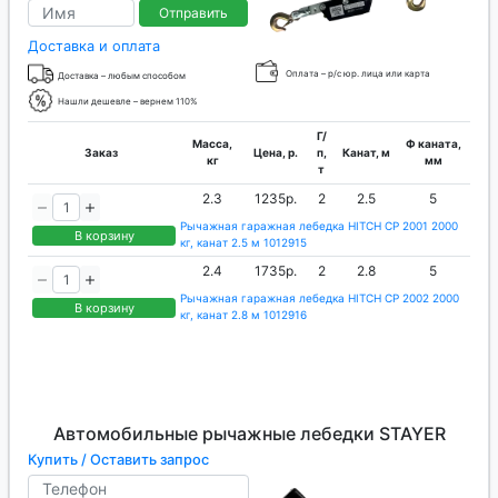
Отправить
Доставка и оплата
Оплата – р/с юр. лица или карта
Доставка – любым способом
Нашли дешевле – вернем 110%
Г/
Масса,
Ф каната,
Заказ
Цена, р.
п,
Канат, м
кг
мм
т
2.3
1235р.
2
2.5
5
Рычажная гаражная лебедка HITCH CP 2001 2000
В корзину
кг, канат 2.5 м 1012915
2.4
1735р.
2
2.8
5
Рычажная гаражная лебедка HITCH CP 2002 2000
В корзину
кг, канат 2.8 м 1012916
Автомобильные рычажные лебедки STAYER
Купить / Оставить запрос