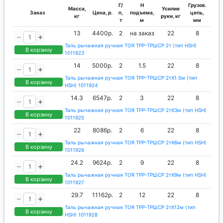
Г/
H
Грузов.
Масса,
Усилие
Заказ
Цена, р.
п,
подъема,
цепь,
кг
руки, кг
т
м
мм
13
4400р.
2
на заказ
22
8
Таль рычажная ручная TOR ТРР-ТРШСР 2т (тип HSH)
В корзину
1011923
14
5000р.
2
1.5
22
8
Таль рычажная ручная TOR ТРР-ТРШСР 2тХ1.5м (тип
В корзину
HSH) 1011924
14.3
6547р.
2
3
22
8
Таль рычажная ручная TOR ТРР-ТРШСР 2тХ3м (тип HSH)
В корзину
1011925
22
8086р.
2
6
22
8
Таль рычажная ручная TOR ТРР-ТРШСР 2тХ6м (тип HSH)
В корзину
1011926
24.2
9624р.
2
9
22
8
Таль рычажная ручная TOR ТРР-ТРШСР 2тХ9м (тип HSH)
В корзину
1011927
29.7
11162р.
2
12
22
8
Таль рычажная ручная TOR ТРР-ТРШСР 2тХ12м (тип
В корзину
HSH) 1011928