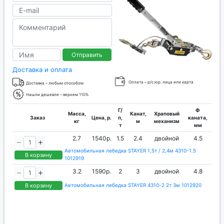
Отправить
Доставка и оплата
Оплата – р/с юр. лица или карта
Доставка – любым способом
Нашли дешевле – вернем 110%
Г/
Ф
Масса,
Канат,
Храповый
Заказ
Цена, р.
п,
каната,
кг
м
механизм
т
мм
2.7
1540р.
1.5
2.4
двойной
4.5
Автомобильная лебедка STAYER 1,5т / 2,4м 4310-1.5
В корзину
1012919
3.2
1590р.
2
3
двойной
4.8
В корзину
Автомобильная лебедка STAYER 4310-2 2т 3м 1012920