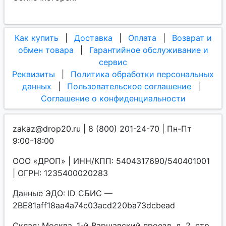
Как купить
|
Доставка
|
Оплата
|
Возврат и
обмен товара
|
Гарантийное обслуживание и
сервис
Реквизиты
|
Политика обработки персональных
данных
|
Пользовательское соглашение
|
Соглашение о конфиденциальности
zakaz@drop20.ru | 8 (800) 201-24-70 | Пн-Пт
9:00-18:00
ООО «ДРОП» | ИНН/КПП: 5404317690/540401001
| ОГРН: 1235400020283
Данные ЭДО: ID СБИС —
2BE81aff18aa4a74c03acd220ba73dcbead
Склад: Москва, 1-й Варшавский проезд, д. 2, стр.