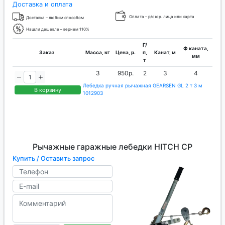
Доставка и оплата
Оплата – р/с юр. лица или карта
Доставка – любым способом
Нашли дешевле – вернем 110%
Г/
Ф каната,
Заказ
Масса, кг
Цена, р.
п,
Канат, м
мм
т
3
950р.
2
3
4
Лебедка ручная рычажная GEARSEN GL 2 т 3 м
В корзину
1012903
Рычажные гаражные лебедки HITCH CP
Купить / Оставить запрос