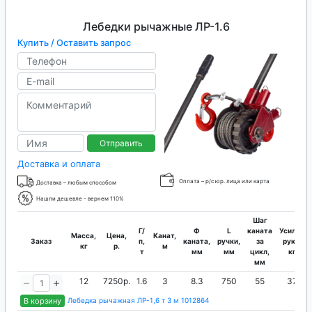
Лебедки рычажные ЛР-1.6
Купить / Оставить запрос
Отправить
Доставка и оплата
Оплата – р/с юр. лица или карта
Доставка – любым способом
Нашли дешевле – вернем 110%
Шаг
Г/
Ф
L
каната
Усилие
Масса,
Цена,
Канат,
Заказ
п,
каната,
ручки,
за
руки,
кг
р.
м
т
мм
мм
цикл,
кг
мм
12
7250р.
1.6
3
8.3
750
55
37
В корзину
Лебедка рычажная ЛР-1,6 т 3 м 1012864