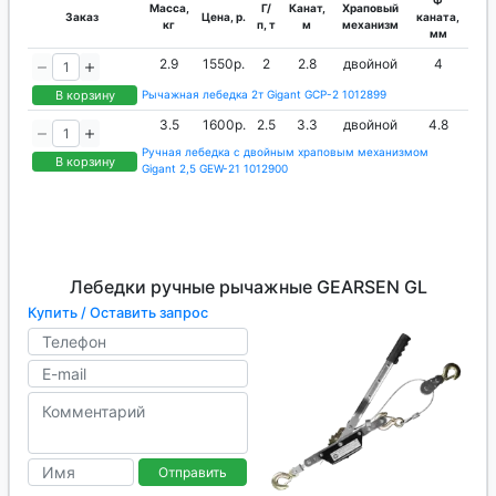
Ф
Масса,
Г/
Канат,
Храповый
Заказ
Цена, р.
каната,
кг
п, т
м
механизм
мм
2.9
1550р.
2
2.8
двойной
4
В корзину
Рычажная лебедка 2т Gigant GCP-2 1012899
3.5
1600р.
2.5
3.3
двойной
4.8
Ручная лебедка с двойным храповым механизмом
В корзину
Gigant 2,5 GEW-21 1012900
Лебедки ручные рычажные GEARSEN GL
Купить / Оставить запрос
Отправить