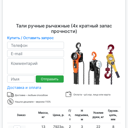
Тали ручные рычажные (4х кратный запас
прочности)
Купить / Оставить запрос
Отправить
Доставка и оплата
Оплата – р/с юр. лица или карта
Доставка – любым способом
Нашли дешевле – вернем 110%
Г/
H
Грузов.
Масса,
Усилие
Заказ
Цена, р.
п,
подъема,
цепь,
кг
руки, кг
т
м
мм
13
7923р.
2
3
22
8