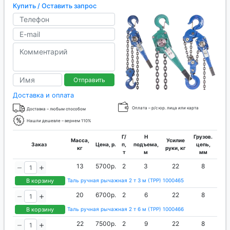
Купить / Оставить запрос
Отправить
Доставка и оплата
Оплата – р/с юр. лица или карта
Доставка – любым способом
Нашли дешевле – вернем 110%
Г/
H
Грузов.
Масса,
Усилие
Заказ
Цена, р.
п,
подъема,
цепь,
кг
руки, кг
т
м
мм
13
5700р.
2
3
22
8
В корзину
Таль ручная рычажная 2 т 3 м (ТРР) 1000465
20
6700р.
2
6
22
8
В корзину
Таль ручная рычажная 2 т 6 м (ТРР) 1000466
22
7500р.
2
9
22
8