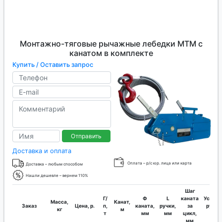
Монтажно-тяговые рычажные лебедки МТМ с
канатом в комплекте
Купить / Оставить запрос
Отправить
Доставка и оплата
Оплата – р/с юр. лица или карта
Доставка – любым способом
Нашли дешевле – вернем 110%
Шаг
Г/
Ф
L
каната
Усилие
Масса,
Канат,
Заказ
Цена, р.
п,
каната,
ручки,
за
руки,
кг
м
т
мм
мм
цикл,
кг
мм