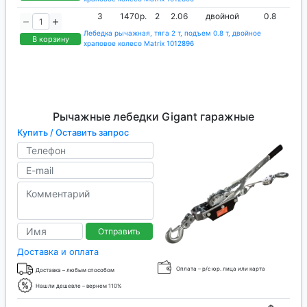
3
1470р.
2
2.06
двойной
0.8
Лебедка рычажная, тяга 2 т, подъем 0.8 т, двойное
В корзину
храповое колесо Matrix 1012896
Рычажные лебедки Gigant гаражные
Купить / Оставить запрос
Отправить
Доставка и оплата
Оплата – р/с юр. лица или карта
Доставка – любым способом
Нашли дешевле – вернем 110%