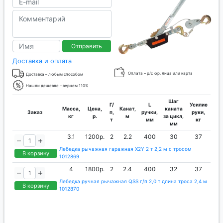
Отправить
Доставка и оплата
Оплата – р/с юр. лица или карта
Доставка – любым способом
Нашли дешевле – вернем 110%
Шаг
Г/
L
Усилие
Масса,
Цена,
Канат,
каната
Заказ
п,
ручки,
руки,
кг
р.
м
за цикл,
т
мм
кг
мм
3.1
1200р.
2
2.2
400
30
37
Лебедка рычажная гаражная X2Y 2 т 2,2 м с тросом
В корзину
1012869
4
1800р.
2
2.4
400
32
37
Лебедка ручная рычажная QSS г/п 2,0 т длина троса 2,4 м
В корзину
1012870