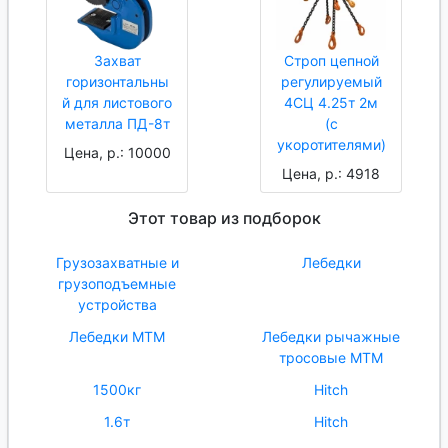
Захват
Строп цепной
горизонтальны
регулируемый
й для листового
4СЦ 4.25т 2м
металла ПД-8т
(с
укоротителями)
Цена, р.: 10000
Цена, р.: 4918
Этот товар из подборок
Грузозахватные и
Лебедки
грузоподъемные
устройства
Лебедки МТМ
Лебедки рычажные
тросовые МТМ
1500кг
Hitch
1.6т
Hitch