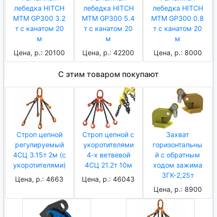
лебедка HITCH
лебедка HITCH
лебедка HITCH
МТМ GP300 3.2
МТМ GP300 5.4
МТМ GP300 0.8
т с канатом 20
т с канатом 20
т с канатом 20
м
м
м
Цена, р.: 20100
Цена, р.: 42200
Цена, р.: 8000
С этим товаром покупают
Строп цепной
Строп цепной с
Захват
регулируемый
укоротителями
горизонтальны
4СЦ 3.15т 2м (с
4-х ветвевой
й с обратным
укоротителями)
4СЦ 21.2т 10м
ходом зажима
ЗГК-2,25т
Цена, р.: 4663
Цена, р.: 46043
Цена, р.: 8900