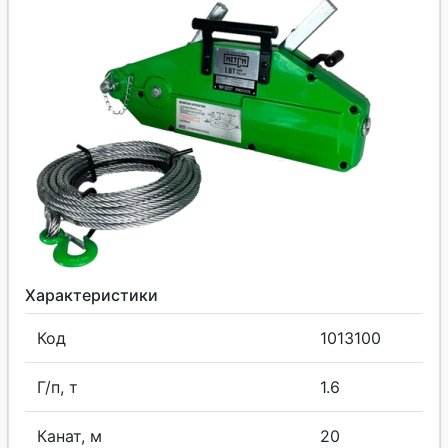
Характеристики
Код
1013100
Г/п, т
1.6
Канат, м
20