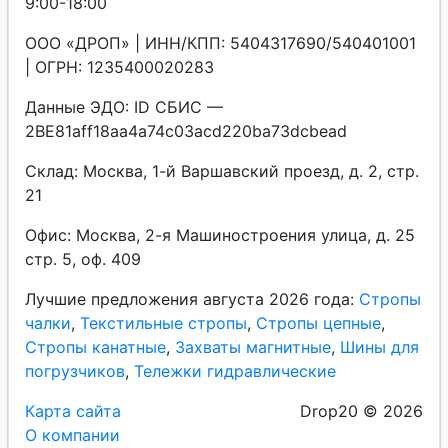
9:00-18:00
ООО «ДРОП» | ИНН/КПП: 5404317690/540401001
| ОГРН: 1235400020283
Данные ЭДО: ID СБИС —
2BE81aff18aa4a74c03acd220ba73dcbead
Склад: Москва, 1-й Варшавский проезд, д. 2, стр.
21
Офис: Москва, 2-я Машиностроения улица, д. 25
стр. 5, оф. 409
Лучшие предложения августа 2026 года:
Стропы
чалки
,
Текстильные стропы
,
Стропы цепные
,
Стропы канатные
,
Захваты магнитные
,
Шины для
погрузчиков
,
Тележки гидравлические
Карта сайта
Drop20 © 2026
О компании