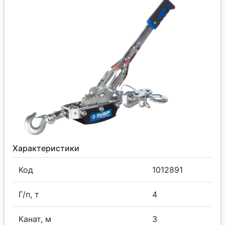
Характеристики
Код
1012891
Г/п, т
4
Канат, м
3