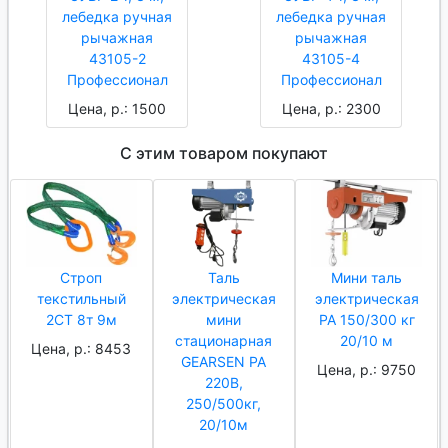
лебедка ручная
лебедка ручная
рычажная
рычажная
43105-2
43105-4
Профессионал
Профессионал
Цена, р.: 1500
Цена, р.: 2300
С этим товаром покупают
Строп
Таль
Мини таль
текстильный
электрическая
электрическая
2СТ 8т 9м
мини
РА 150/300 кг
стационарная
20/10 м
Цена, р.: 8453
GEARSEN РА
Цена, р.: 9750
220В,
250/500кг,
20/10м