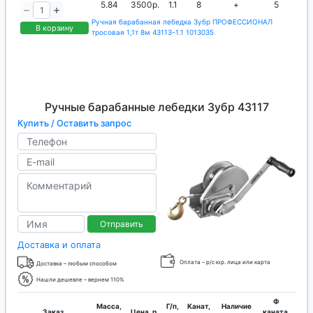
5.84
3500р.
1.1
8
+
5
Ручная барабанная лебедка Зубр ПРОФЕССИОНАЛ
В корзину
тросовая 1,1т 8м 43113-1.1 1013035
Ручные барабанные лебедки Зубр 43117
Купить / Оставить запрос
Отправить
Доставка и оплата
Оплата – р/с юр. лица или карта
Доставка – любым способом
Нашли дешевле – вернем 110%
Ф
Масса,
Г/п,
Канат,
Наличие
Заказ
Цена, р.
каната,