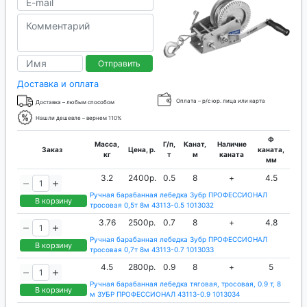
Отправить
Доставка и оплата
Оплата – р/с юр. лица или карта
Доставка – любым способом
Нашли дешевле – вернем 110%
Ф
Масса,
Г/п,
Канат,
Наличие
Заказ
Цена, р.
каната,
кг
т
м
каната
мм
3.2
2400р.
0.5
8
+
4.5
Ручная барабанная лебедка Зубр ПРОФЕССИОНАЛ
В корзину
тросовая 0,5т 8м 43113-0.5 1013032
3.76
2500р.
0.7
8
+
4.8
Ручная барабанная лебедка Зубр ПРОФЕССИОНАЛ
В корзину
тросовая 0,7т 8м 43113-0.7 1013033
4.5
2800р.
0.9
8
+
5
Ручная барабанная лебедка тяговая, тросовая, 0.9 т, 8
В корзину
м ЗУБР ПРОФЕССИОНАЛ 43113-0.9 1013034