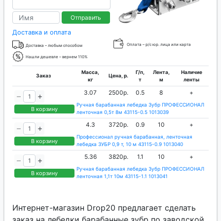
Отправить
Доставка и оплата
Оплата – р/с юр. лица или карта
Доставка – любым способом
Нашли дешевле – вернем 110%
Масса,
Г/п,
Лента,
Наличие
Заказ
Цена, р.
кг
т
м
ленты
3.07
2500р.
0.5
8
+
Ручная барабанная лебедка Зубр ПРОФЕССИОНАЛ
В корзину
ленточная 0,5т 8м 43115-0.5 1013039
4.3
3720р.
0.9
10
+
Профессионал ручная барабанная, ленточная
В корзину
лебедка ЗУБР 0,9 т, 10 м 43115-0.9 1013040
5.36
3820р.
1.1
10
+
Ручная барабанная лебедка Зубр ПРОФЕССИОНАЛ
В корзину
ленточная 1,1т 10м 43115-1.1 1013041
Интернет-магазин Drop20 предлагает сделать
заказ на лебедки барабанные зубр по заводской