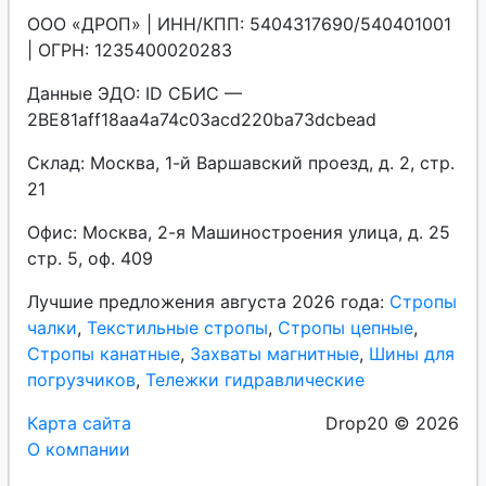
ООО «ДРОП» | ИНН/КПП: 5404317690/540401001
| ОГРН: 1235400020283
Данные ЭДО: ID СБИС —
2BE81aff18aa4a74c03acd220ba73dcbead
Склад: Москва, 1-й Варшавский проезд, д. 2, стр.
21
Офис: Москва, 2-я Машиностроения улица, д. 25
стр. 5, оф. 409
Лучшие предложения августа 2026 года:
Стропы
чалки
,
Текстильные стропы
,
Стропы цепные
,
Стропы канатные
,
Захваты магнитные
,
Шины для
погрузчиков
,
Тележки гидравлические
Карта сайта
Drop20 © 2026
О компании