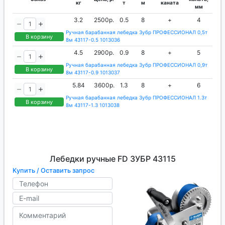
кг
т
м
каната
мм
3.2
2500р.
0.5
8
+
4
Ручная барабанная лебедка Зубр ПРОФЕССИОНАЛ 0,5т
В корзину
8м 43117-0.5 1013036
4.5
2900р.
0.9
8
+
5
Ручная барабанная лебедка Зубр ПРОФЕССИОНАЛ 0,9т
В корзину
8м 43117-0.9 1013037
5.84
3600р.
1.3
8
+
6
Ручная барабанная лебедка Зубр ПРОФЕССИОНАЛ 1.3т
В корзину
8м 43117-1.3 1013038
Лебедки ручные FD ЗУБР 43115
Купить / Оставить запрос