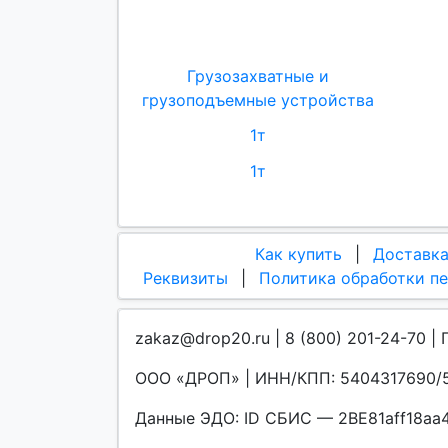
Грузозахватные и
грузоподъемные устройства
1т
1т
Как купить
|
Доставк
Реквизиты
|
Политика обработки п
zakaz@drop20.ru | 8 (800) 201-24-70 | 
ООО «ДРОП» | ИНН/КПП: 5404317690/5
Данные ЭДО: ID СБИС — 2BE81aff18a