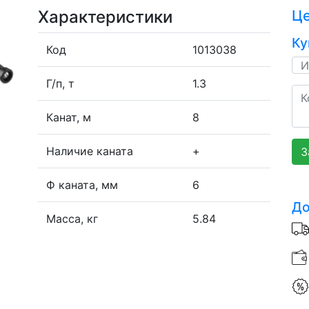
Характеристики
Ц
Ку
Код
1013038
Г/п, т
1.3
Канат, м
8
Наличие каната
+
З
Ф каната, мм
6
До
Масса, кг
5.84