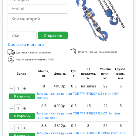
Отправить
Доставка и оплата
Оплата – р/с юр. лица или карта
Доставка – любым способом
Нашли дешевле – вернем 110%
H
Усилие
Грузов.
Масса,
Г/п,
Заказ
Цена, р.
подъема,
руки,
цепь,
кг
т
м
кг
мм
8
4000р.
0.5
на заказ
22
5
Таль рычажная ручная TOR ТРР-ТРШСР 0.5т (тип HSH)
В корзину
1011899
8.5
4200р.
0.5
1.5
22
5
Таль рычажная ручная TOR ТРР-ТРШСР 0.5тХ1.5м (тип
В корзину
HSH) 1011900
8.8
4312р.
0.5
3
22
5
Таль рычажная ручная TOR ТРР-ТРШСР 0.5тХ3м (тип HSH)
В корзину