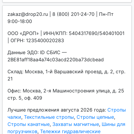
zakaz@drop20.ru | 8 (800) 201-24-70 | Пн-Пт
9:00-18:00
ООО «ДРОП» | ИНН/КПП: 5404317690/540401001
| ОГРН: 1235400020283
Данные ЭДО: ID СБИС —
2BE81aff18aa4a74c03acd220ba73dcbead
Склад: Москва, 1-й Варшавский проезд, д. 2, стр.
21
Офис: Москва, 2-я Машиностроения улица, д. 25
стр. 5, оф. 409
Лучшие предложения августа 2026 года:
Стропы
чалки
,
Текстильные стропы
,
Стропы цепные
,
Стропы канатные
,
Захваты магнитные
,
Шины для
погрузчиков
,
Тележки гидравлические