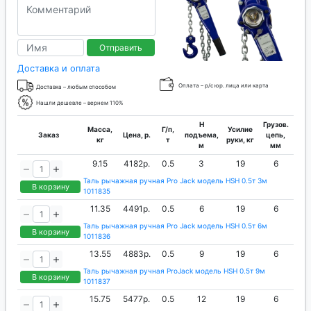
Отправить
Доставка и оплата
Оплата – р/с юр. лица или карта
Доставка – любым способом
Нашли дешевле – вернем 110%
H
Грузов.
Масса,
Г/п,
Усилие
Заказ
Цена, р.
подъема,
цепь,
кг
т
руки, кг
м
мм
9.15
4182р.
0.5
3
19
6
Таль рычажная ручная Pro Jack модель HSH 0.5т 3м
В корзину
1011835
11.35
4491р.
0.5
6
19
6
Таль рычажная ручная Pro Jack модель HSH 0.5т 6м
В корзину
1011836
13.55
4883р.
0.5
9
19
6
Таль рычажная ручная ProJack модель HSH 0.5т 9м
В корзину
1011837
15.75
5477р.
0.5
12
19
6