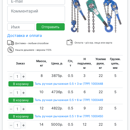
Отправить
Доставка и оплата
Оплата – р/с юр. лица или карта
Доставка – любым способом
Нашли дешевле – вернем 110%
H
Усилие
Грузов.
Масса,
Г/п,
Заказ
Цена, р.
подъема,
руки,
цепь,
кг
т
м
кг
мм
8
3875р.
0.5
3
22
5
В корзину
Таль ручная рычажная 0.5 т 3 м (ТРР) 1000448
10
4736р.
0.5
6
22
5
В корзину
Таль ручная рычажная 0.5 т 6 м (ТРР) 1000449
12
4822р.
0.5
9
22
5
В корзину
Таль ручная рычажная 0.5 т 9 м (ТРР) 1000450
14
5000р.
0.5
12
22
5