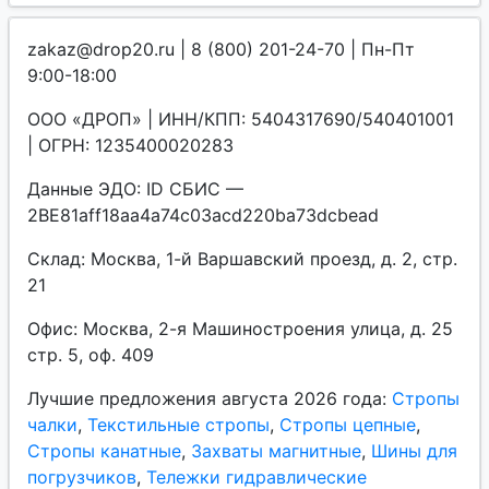
zakaz@drop20.ru | 8 (800) 201-24-70 | Пн-Пт
9:00-18:00
ООО «ДРОП» | ИНН/КПП: 5404317690/540401001
| ОГРН: 1235400020283
Данные ЭДО: ID СБИС —
2BE81aff18aa4a74c03acd220ba73dcbead
Склад: Москва, 1-й Варшавский проезд, д. 2, стр.
21
Офис: Москва, 2-я Машиностроения улица, д. 25
стр. 5, оф. 409
Лучшие предложения августа 2026 года:
Стропы
чалки
,
Текстильные стропы
,
Стропы цепные
,
Стропы канатные
,
Захваты магнитные
,
Шины для
погрузчиков
,
Тележки гидравлические