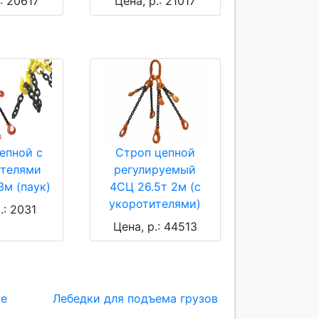
.: 20617
Цена, р.: 21017
епной с
Строп цепной
ителями
регулируемый
3м (паук)
4СЦ 26.5т 2м (с
укоротителями)
.: 2031
Цена, р.: 44513
ие
Лебедки для подъема грузов