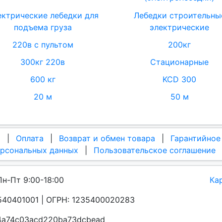
ектрические лебедки для
Лебедки строительны
подъема груза
электрические
220в с пультом
200кг
300кг 220в
Стационарные
600 кг
KCD 300
20 м
50 м
а
|
Оплата
|
Возврат и обмен товара
|
Гарантийное
ерсональных данных
|
Пользовательское соглашение
Пн-Пт 9:00-18:00
Ка
40401001 | ОГРН: 1235400020283
a4a74c03acd220ba73dcbead