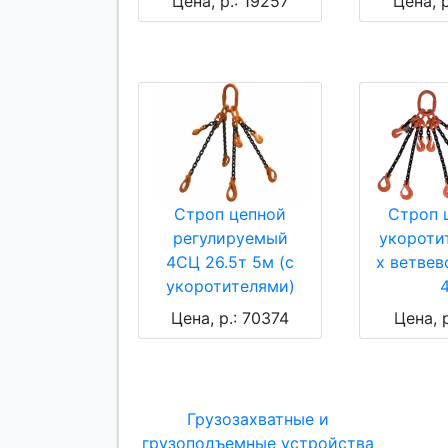
Цена, р.: 19257
Цена, р
Строп цепной
Строп 
регулируемый
укороти
4СЦ 26.5т 5м (с
х ветвев
укоротителями)
Цена, р.: 70374
Цена, р
Грузозахватные и
грузоподъемные устройства