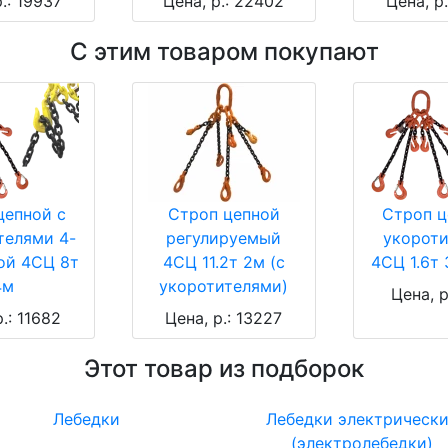
.: 19937
Цена, р.: 22402
Цена, р
С этим товаром покупают
цепной с
Строп цепной
Строп ц
телями 4-
регулируемый
укорот
ой 4СЦ 8т
4СЦ 11.2т 2м (с
4СЦ 1.6т 
4м
укоротителями)
Цена, р
.: 11682
Цена, р.: 13227
Этот товар из подборок
Лебедки
Лебедки электрическ
(электролебедки)