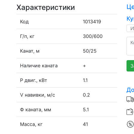
Характеристики
Ц
Ку
Код
1013419
Г/п, кг
300/600
Канат, м
50/25
Наличие каната
+
З
P двиг., кВт
1.1
До
V навивки, м/с
0.2
Ф каната, мм
5.1
Масса, кг
41