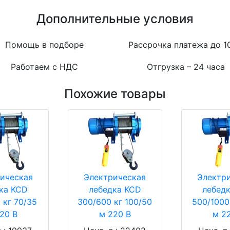
Дополнительные условия
Помощь в подборе
Рассрочка платежа до 1
Работаем с НДС
Отгрузка – 24 часа
Похожие товары
ическая
Электрическая
Электр
ка KCD
лебедка KCD
лебед
 кг 70/35
300/600 кг 100/50
500/1000
20 В
м 220 В
м 2