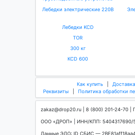
Лебедки электрические 220В
Эл
Лебедки KCD
TOR
300 кг
KCD 600
Как купить
|
Доставк
Реквизиты
|
Политика обработки п
zakaz@drop20.ru | 8 (800) 201-24-70 | 
ООО «ДРОП» | ИНН/КПП: 5404317690/5
Данные ЭДО: ID СБИС — 2BE81aff18a