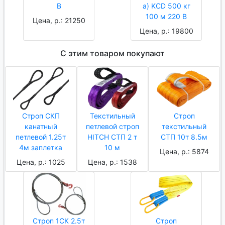
В
а) KCD 500 кг
100 м 220 В
Цена, р.: 21250
Цена, р.: 19800
С этим товаром покупают
Строп СКП
Текстильный
Строп
канатный
петлевой строп
текстильный
петлевой 1.25т
HITCH СТП 2 т
СТП 10т 8.5м
4м заплетка
10 м
Цена, р.: 5874
Цена, р.: 1025
Цена, р.: 1538
Строп 1СК 2.5т
Строп