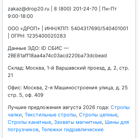
zakaz@drop20.ru | 8 (800) 201-24-70 | Пн-Пт
9:00-18:00
ООО «ДРОП» | ИНН/КПП: 5404317690/540401001
| ОГРН: 1235400020283
Данные ЭДО: ID СБИС —
2BE81aff18aa4a74c03acd220ba73dcbead
Склад: Москва, 1-й Варшавский проезд, д. 2, стр.
21
Офис: Москва, 2-я Машиностроения улица, д. 25
стр. 5, оф. 409
Лучшие предложения августа 2026 года:
Стропы
чалки
,
Текстильные стропы
,
Стропы цепные
,
Стропы канатные
,
Захваты магнитные
,
Шины для
погрузчиков
,
Тележки гидравлические