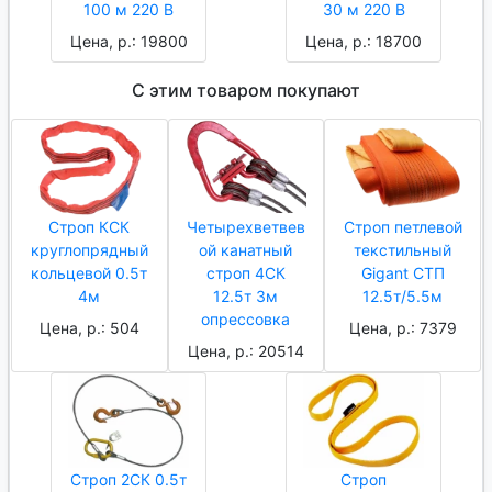
100 м 220 В
30 м 220 В
Цена, р.: 19800
Цена, р.: 18700
С этим товаром покупают
Строп КСК
Четырехветвев
Строп петлевой
круглопрядный
ой канатный
текстильный
кольцевой 0.5т
строп 4СК
Gigant СТП
4м
12.5т 3м
12.5т/5.5м
опрессовка
Цена, р.: 504
Цена, р.: 7379
Цена, р.: 20514
Строп 2СК 0.5т
Строп