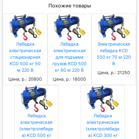
Похожие товары
Лебедка
Лебедка
Электрическая
электрическая
электрическая
лебедка KCD
стационарная
для подъема
500 кг 70 м 220
KCD 500 кг 50
грузов KCD 500
В
м 220 В
кг 60 м 220 В
Цена, р.: 21250
Цена, р.: 20800
Цена, р.: 18000
Лебедка
Лебедка
электрическая
электрическая
(электролебедк
(электролебедк
а) KCD 500 кг
а) KCD 300 кг