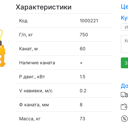
Характеристики
Ц
Ку
Код
1000221
Г/п, кг
750
Канат, м
60
Наличие каната
+
З
P двиг., кВт
1.5
До
V навивки, м/с
0.2
Ф каната, мм
8
Масса, кг
73