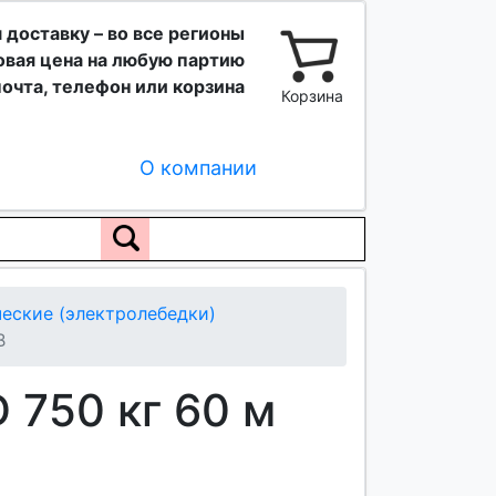
 доставку – во все регионы
вая цена на любую партию
очта, телефон или корзина
Корзина
О компании
еские (электролебедки)
В
 750 кг 60 м