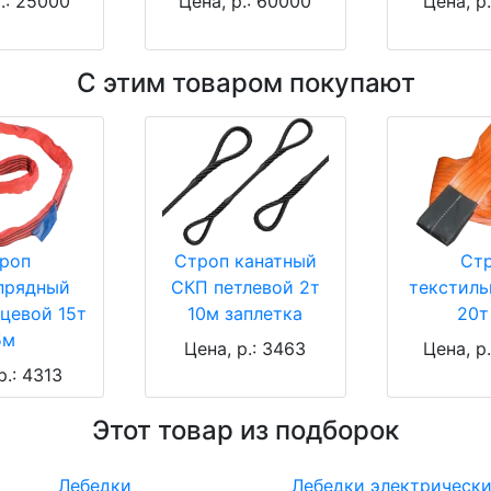
.: 25000
Цена, р.: 60000
Цена, р
С этим товаром покупают
роп
Строп канатный
Ст
прядный
СКП петлевой 2т
текстил
цевой 15т
10м заплетка
20т
5м
Цена, р.: 3463
Цена, р
р.: 4313
Этот товар из подборок
Лебедки
Лебедки электрическ