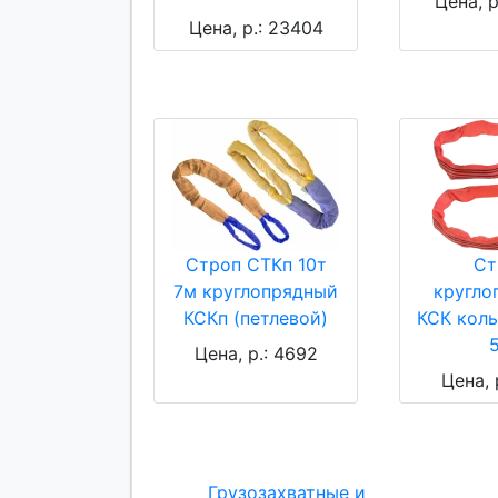
Цена, р
Цена, р.: 23404
Строп СТКп 10т
Ст
7м круглопрядный
кругло
КСКп (петлевой)
КСК коль
Цена, р.: 4692
Цена, 
Грузозахватные и