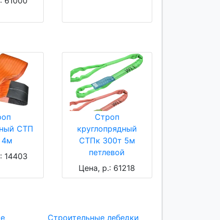
.: 61000
роп
Строп
ьный СТП
круглопрядный
 4м
СТПк 300т 5м
петлевой
.: 14403
Цена, р.: 61218
ие
Строительные лебедки