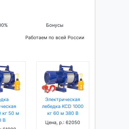
00%
Бонусы
Работаем по всей России
едка
Электрическая
ическая
лебедка KCD 1000
 кг 50 м
кг 60 м 380 В
0 В
Цена, р.: 62050