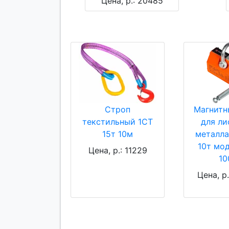
Цена, р.: 20485
Строп
Магнитн
текстильный 1СТ
для ли
15т 10м
металла
10т мо
Цена, р.: 11229
10
Цена, р