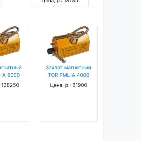
Цена, р.: 18785
агнитный
Захват магнитный
-A 5000
TOR PML-A 4000
: 128250
Цена, р.: 81900