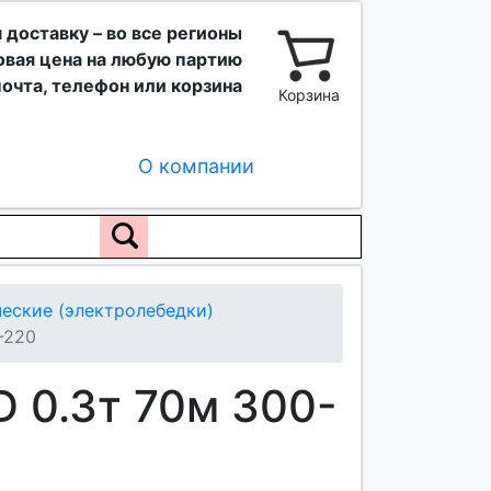
 доставку – во все регионы
вая цена на любую партию
очта, телефон или корзина
Корзина
О компании
еские (электролебедки)
-220
 0.3т 70м 300-