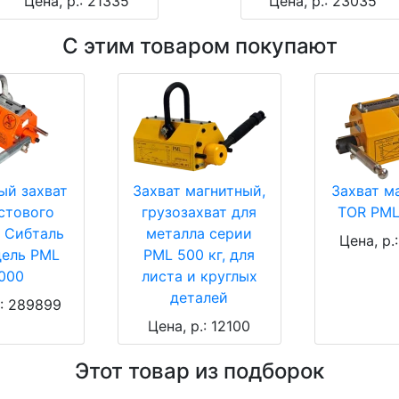
Цена, р.: 21335
Цена, р.: 23035
С этим товаром покупают
ый захват
Захват магнитный,
Захват м
стового
грузозахват для
TOR PML
 Сибталь
металла серии
Цена, р.
дель PML
PML 500 кг, для
000
листа и круглых
деталей
.: 289899
Цена, р.: 12100
Этот товар из подборок