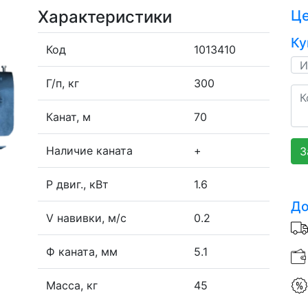
Характеристики
Ц
Ку
Код
1013410
Г/п, кг
300
Канат, м
70
Наличие каната
+
З
P двиг., кВт
1.6
До
V навивки, м/с
0.2
Ф каната, мм
5.1
Масса, кг
45