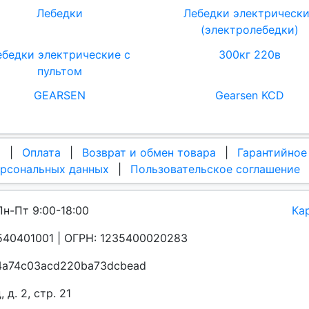
Лебедки
Лебедки электрическ
(электролебедки)
ебедки электрические с
300кг 220в
пультом
GEARSEN
Gearsen KCD
а
|
Оплата
|
Возврат и обмен товара
|
Гарантийное
ерсональных данных
|
Пользовательское соглашение
Пн-Пт 9:00-18:00
Ка
40401001 | ОГРН: 1235400020283
a4a74c03acd220ba73dcbead
д. 2, стр. 21