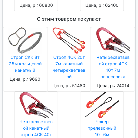
Цена, р.: 60800
Цена, р.: 62400
С этим товаром покупают
Строп СКК 8т
Строп 4СК 20т
Четырехветвев
7.5м кольцевой
7м канатный
ой строп 4СК
канатный
четырехветвев
10т 7м
ой
опрессовка
Цена, р.: 9690
Цена, р.: 51480
Цена, р.: 24014
Четырехветвев
Чокер
ой канатный
трелевочный
строп 4СК 40т
10т 6м