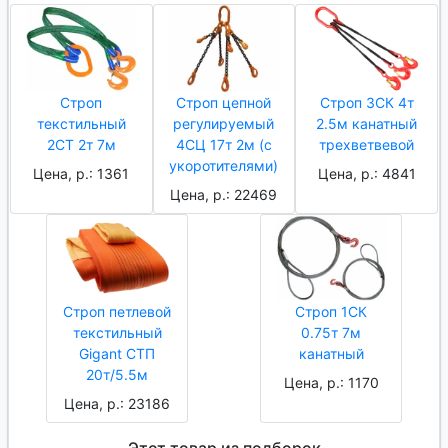
Строп
Строп цепной
Строп 3СК 4т
текстильный
регулируемый
2.5м канатный
2СТ 2т 7м
4СЦ 17т 2м (с
трехветвевой
укоротителями)
Цена, р.: 1361
Цена, р.: 4841
Цена, р.: 22469
Строп петлевой
Строп 1СК
текстильный
0.75т 7м
Gigant СТП
канатный
20т/5.5м
Цена, р.: 1170
Цена, р.: 23186