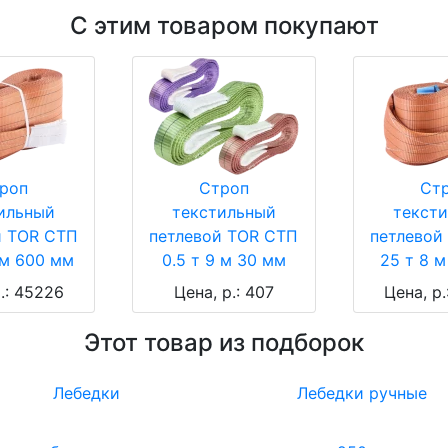
С этим товаром покупают
роп
Строп
Ст
ильный
текстильный
текст
й TOR СТП
петлевой TOR СТП
петлевой
 м 600 мм
0.5 т 9 м 30 мм
25 т 8 
.: 45226
Цена, р.: 407
Цена, р
Этот товар из подборок
Лебедки
Лебедки ручные