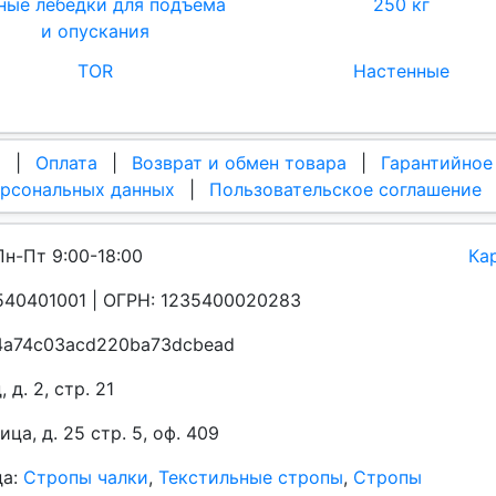
ные лебедки для подъема
250 кг
и опускания
TOR
Настенные
а
|
Оплата
|
Возврат и обмен товара
|
Гарантийное
ерсональных данных
|
Пользовательское соглашение
Пн-Пт 9:00-18:00
Ка
40401001 | ОГРН: 1235400020283
a4a74c03acd220ba73dcbead
д. 2, стр. 21
а, д. 25 стр. 5, оф. 409
да:
Стропы чалки
,
Текстильные стропы
,
Стропы