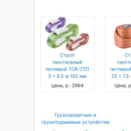
Строп
Ст
текстильный
текст
петлевой TOR СТП
петлево
5 т 8.5 м 150 мм
25 т 7.5
Цена, р.: 2964
Цена, р
Грузозахватные и
грузоподъемные устройства