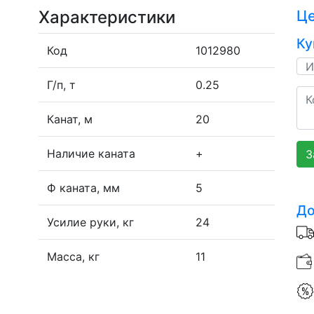
Характеристики
Ц
Ку
Код
1012980
Г/п, т
0.25
Канат, м
20
Наличие каната
+
З
Ф каната, мм
5
До
Усилие руки, кг
24
Масса, кг
11