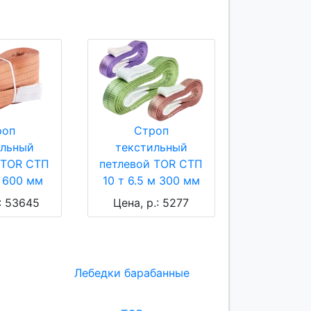
роп
Строп
ильный
текстильный
 TOR СТП
петлевой TOR СТП
м 600 мм
10 т 6.5 м 300 мм
.: 53645
Цена, р.: 5277
Лебедки барабанные