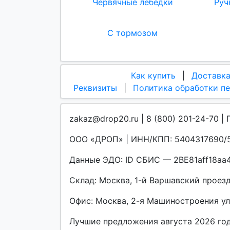
Червячные лебедки
Руч
С тормозом
Как купить
|
Доставк
Реквизиты
|
Политика обработки п
zakaz@drop20.ru | 8 (800) 201-24-70 | 
ООО «ДРОП» | ИНН/КПП: 5404317690/5
Данные ЭДО: ID СБИС — 2BE81aff18a
Склад: Москва, 1-й Варшавский проезд, 
Офис: Москва, 2-я Машиностроения улиц
Лучшие предложения августа 2026 го