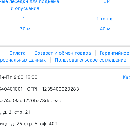
ные лебедки для подъема
TOR
и опускания
1т
1 тонна
30 м
40 м
а
|
Оплата
|
Возврат и обмен товара
|
Гарантийное
ерсональных данных
|
Пользовательское соглашение
Пн-Пт 9:00-18:00
Ка
40401001 | ОГРН: 1235400020283
a4a74c03acd220ba73dcbead
д. 2, стр. 21
а, д. 25 стр. 5, оф. 409