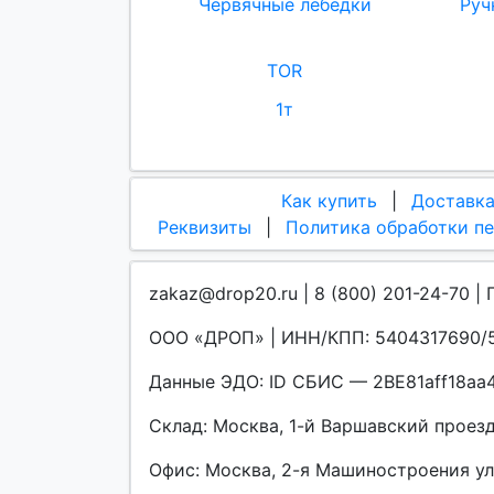
Червячные лебедки
Руч
TOR
1т
Как купить
|
Доставк
Реквизиты
|
Политика обработки п
zakaz@drop20.ru | 8 (800) 201-24-70 | 
ООО «ДРОП» | ИНН/КПП: 5404317690/5
Данные ЭДО: ID СБИС — 2BE81aff18a
Склад: Москва, 1-й Варшавский проезд, 
Офис: Москва, 2-я Машиностроения улиц