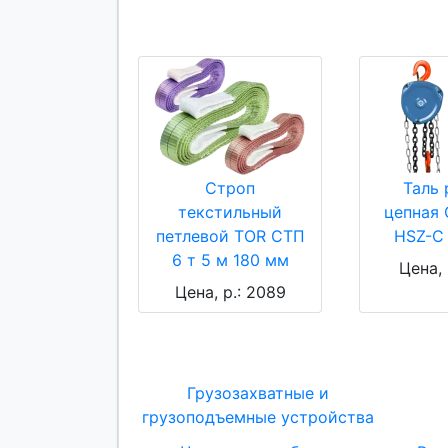
Строп
Таль 
текстильный
цепная
петлевой TOR СТП
HSZ-C 
6 т 5 м 180 мм
Цена, 
Цена, р.: 2089
Грузозахватные и
грузоподъемные устройства