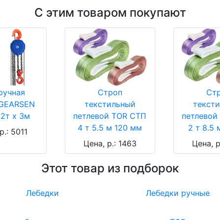
С этим товаром покупают
ручная
Строп
Ст
 GEARSEN
текстильный
текст
2т х 3м
петлевой TOR СТП
петлевой
4 т 5.5 м 120 мм
2 т 8.5
р.: 5011
Цена, р.: 1463
Цена, р
Этот товар из подборок
Лебедки
Лебедки ручные