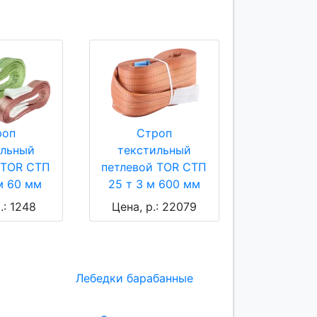
роп
Строп
ильный
текстильный
 TOR СТП
петлевой TOR СТП
 м 60 мм
25 т 3 м 600 мм
.: 1248
Цена, р.: 22079
Лебедки барабанные