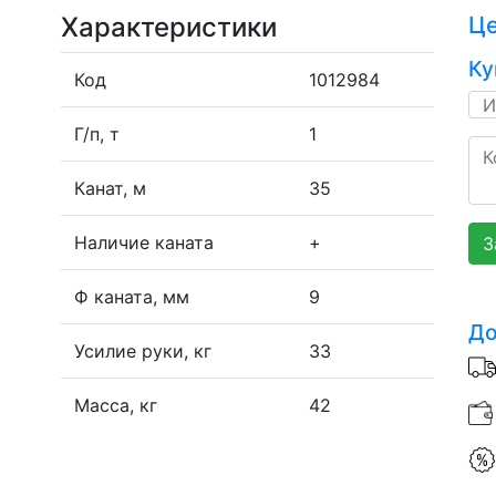
Характеристики
Ц
Ку
Код
1012984
Г/п, т
1
Канат, м
35
Наличие каната
+
З
Ф каната, мм
9
До
Усилие руки, кг
33
Масса, кг
42