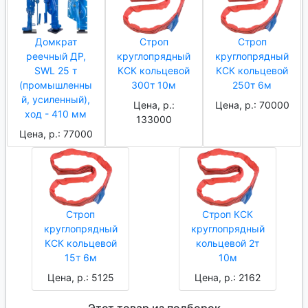
Домкрат
Строп
Строп
реечный ДР,
круглопрядный
круглопрядный
SWL 25 т
КСК кольцевой
КСК кольцевой
(промышленны
300т 10м
250т 6м
й, усиленный),
Цена, р.:
Цена, р.: 70000
ход - 410 мм
133000
Цена, р.: 77000
Строп
Строп КСК
круглопрядный
круглопрядный
КСК кольцевой
кольцевой 2т
15т 6м
10м
Цена, р.: 5125
Цена, р.: 2162