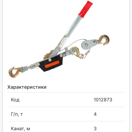
Характеристики
Код
1012873
Г/п, т
4
Канат, м
3