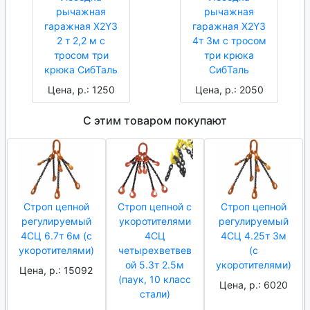
рычажная
рычажная
гаражная X2Y3
гаражная X2Y3
2 т 2,2 м с
4т 3м с тросом
тросом три
три крюка
крюка СибТаль
СибТаль
Цена, р.: 1250
Цена, р.: 2050
С этим товаром покупают
Строп цепной
Строп цепной с
Строп цепной
регулируемый
укоротителями
регулируемый
4СЦ 6.7т 6м (с
4СЦ
4СЦ 4.25т 3м
укоротителями)
четырехветвев
(с
ой 5.3т 2.5м
укоротителями)
Цена, р.: 15092
(паук, 10 класс
Цена, р.: 6020
стали)