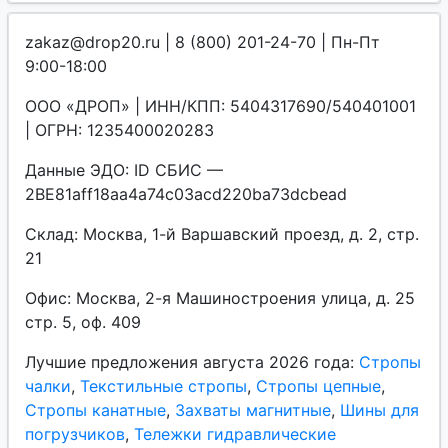
zakaz@drop20.ru | 8 (800) 201-24-70 | Пн-Пт
9:00-18:00
ООО «ДРОП» | ИНН/КПП: 5404317690/540401001
| ОГРН: 1235400020283
Данные ЭДО: ID СБИС —
2BE81aff18aa4a74c03acd220ba73dcbead
Склад: Москва, 1-й Варшавский проезд, д. 2, стр.
21
Офис: Москва, 2-я Машиностроения улица, д. 25
стр. 5, оф. 409
Лучшие предложения августа 2026 года:
Стропы
чалки
,
Текстильные стропы
,
Стропы цепные
,
Стропы канатные
,
Захваты магнитные
,
Шины для
погрузчиков
,
Тележки гидравлические