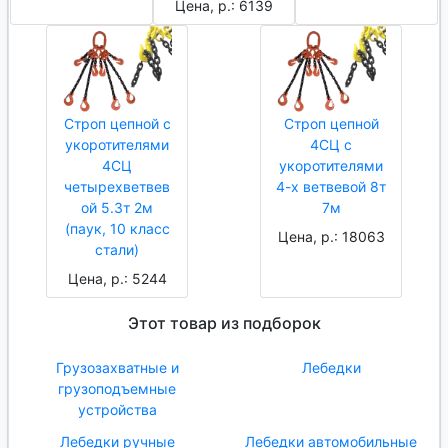
Цена, р.: 6139
Строп цепной с
Строп цепной
укоротителями
4СЦ с
4СЦ
укоротителями
четырехветвев
4-х ветвевой 8т
ой 5.3т 2м
7м
(паук, 10 класс
Цена, р.: 18063
стали)
Цена, р.: 5244
Этот товар из подборок
Грузозахватные и
Лебедки
грузоподъемные
устройства
Лебедки ручные
Лебедки автомобильные