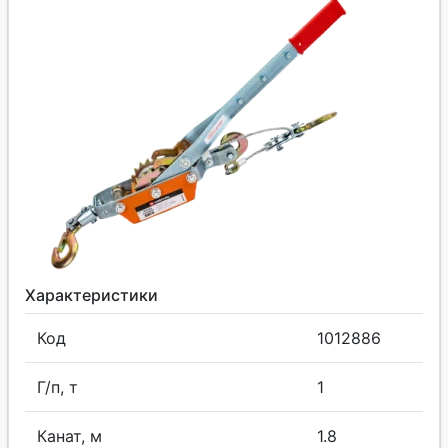
Характеристики
Код
1012886
Г/п, т
1
Канат, м
1.8