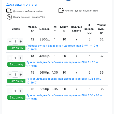
Доставка и оплата
Оплата – р/с юр. лица или карта
Доставка – любым способом
Нашли дешевле – вернем 110%
Ф
Усилие
Масса,
Г/п,
Канат,
Наличие
Заказ
Цена, р.
каната,
руки,
кг
т
м
каната
мм
кг
12
3800р.
1
10
+
5
32
Лебедка ручная барабанная шестеренная BHW 1 т 10 м
В корзину
1012945
13
4300р.
1
20
+
5
32
Ручная лебедка барабанная шестеренная BHW 1 т 20 м
В корзину
1012946
15
5600р.
1.35
10
+
6
35
Ручная лебедка барабанная шестеренная BHW 1.35 т 10 м
В корзину
1012947
16
6550р.
1.35
20
+
6
35
Ручная лебедка барабанная шестеренная BHW 1.35 т 20 м
В корзину
1012948