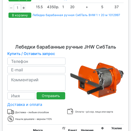
15.5
4350р.
1
20
+
5
37
В корзину
Лебедка барабанная ручная СибТаль BHW 1 т 20 м 1012997
Лебедки барабанные ручные JHW СибТаль
Купить / Оставить запрос
Отправить
Доставка и оплата
Оплата – р/с юр. лица или карта
Доставка – любым способом
Нашли дешевле – вернем 110%
Г/
Ф
Усилие
Масса,
Канат,
Наличие