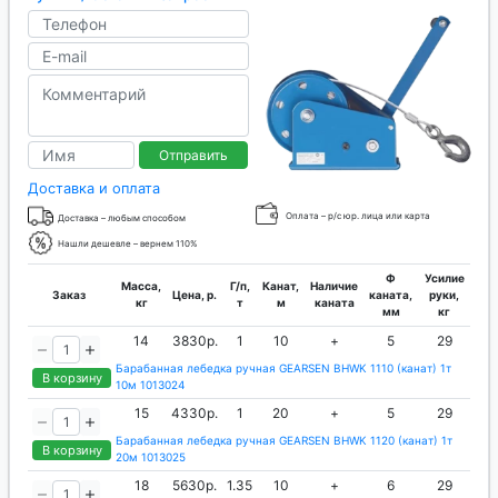
Отправить
Доставка и оплата
Оплата – р/с юр. лица или карта
Доставка – любым способом
Нашли дешевле – вернем 110%
Ф
Усилие
Масса,
Г/п,
Канат,
Наличие
Заказ
Цена, р.
каната,
руки,
кг
т
м
каната
мм
кг
14
3830р.
1
10
+
5
29
Барабанная лебедка ручная GEARSEN BHWK 1110 (канат) 1т
В корзину
10м 1013024
15
4330р.
1
20
+
5
29
Барабанная лебедка ручная GEARSEN BHWK 1120 (канат) 1т
В корзину
20м 1013025
18
5630р.
1.35
10
+
6
29