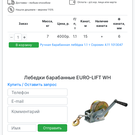
Оплата – р/с юр. лица или карта
Доставка – любым способом
Нашли дешевле – вернем 110%
Г/
Ф
Масса,
Канат,
Наличие
Заказ
Цена, р.
п,
каната,
кг
м
каната
т
мм
7
4000р.
1.1
15
+
6
В корзину
Ручная барабанная лебёдка 1.1 т Сорокин 4.11 1013047
Лебедки барабанные EURO-LIFT WH
Купить / Оставить запрос
Отправить