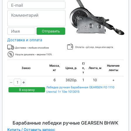
Отправить
Доставка и оплата
Оплата – р/с юр. лица или карта
Доставка – любым способом
Нашли дешевле – вернем 110%
Г/
Масса,
Наличие
Заказ
Цена, р.
п,
Лента, м
кг
ленты
т
6
3620р.
1
10
+
Лебедка ручная барабанная GEARSEN FD 1110
В корзину
(лента) 1т 10м 1013015
Барабанные лебедки ручные GEARSEN BHWK
Купить / Оставить запрос