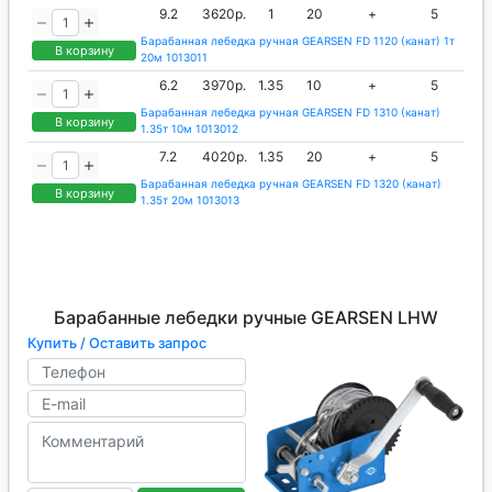
9.2
3620р.
1
20
+
5
Барабанная лебедка ручная GEARSEN FD 1120 (канат) 1т
В корзину
20м 1013011
6.2
3970р.
1.35
10
+
5
Барабанная лебедка ручная GEARSEN FD 1310 (канат)
В корзину
1.35т 10м 1013012
7.2
4020р.
1.35
20
+
5
Барабанная лебедка ручная GEARSEN FD 1320 (канат)
В корзину
1.35т 20м 1013013
Барабанные лебедки ручные GEARSEN LHW
Купить / Оставить запрос