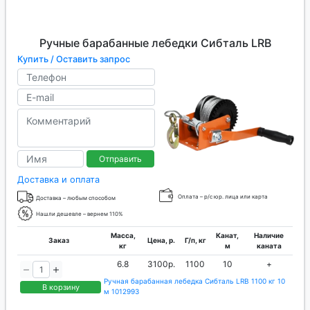
Ручные барабанные лебедки Сибталь LRB
Купить / Оставить запрос
Отправить
Доставка и оплата
Оплата – р/с юр. лица или карта
Доставка – любым способом
Нашли дешевле – вернем 110%
Масса,
Канат,
Наличие
Заказ
Цена, р.
Г/п, кг
кг
м
каната
6.8
3100р.
1100
10
+
Ручная барабанная лебедка Сибталь LRB 1100 кг 10
В корзину
м 1012993