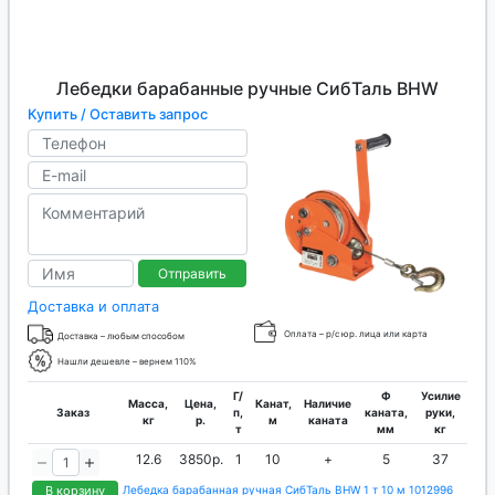
Лебедки барабанные ручные СибТаль BHW
Купить / Оставить запрос
Отправить
Доставка и оплата
Оплата – р/с юр. лица или карта
Доставка – любым способом
Нашли дешевле – вернем 110%
Г/
Ф
Усилие
Масса,
Цена,
Канат,
Наличие
Заказ
п,
каната,
руки,
кг
р.
м
каната
т
мм
кг
12.6
3850р.
1
10
+
5
37
В корзину
Лебедка барабанная ручная СибТаль BHW 1 т 10 м 1012996