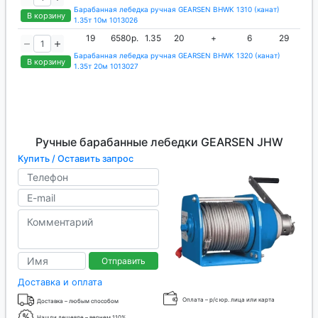
Барабанная лебедка ручная GEARSEN BHWK 1310 (канат)
В корзину
1.35т 10м 1013026
19
6580р.
1.35
20
+
6
29
Барабанная лебедка ручная GEARSEN BHWK 1320 (канат)
В корзину
1.35т 20м 1013027
Ручные барабанные лебедки GEARSEN JHW
Купить / Оставить запрос
Отправить
Доставка и оплата
Оплата – р/с юр. лица или карта
Доставка – любым способом
Нашли дешевле – вернем 110%