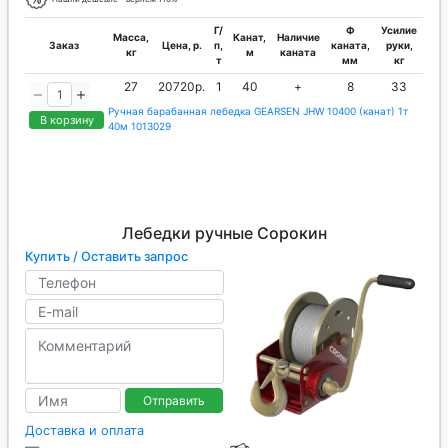
Г/
Ф
Усилие
Масса,
Канат,
Наличие
Заказ
Цена, р.
п,
каната,
руки,
кг
м
каната
т
мм
кг
27
20720р.
1
40
+
8
33
Ручная барабанная лебедка GEARSEN JHW 10400 (канат) 1т
В корзину
40м 1013029
Лебедки ручные Сорокин
Купить / Оставить запрос
Отправить
Доставка и оплата