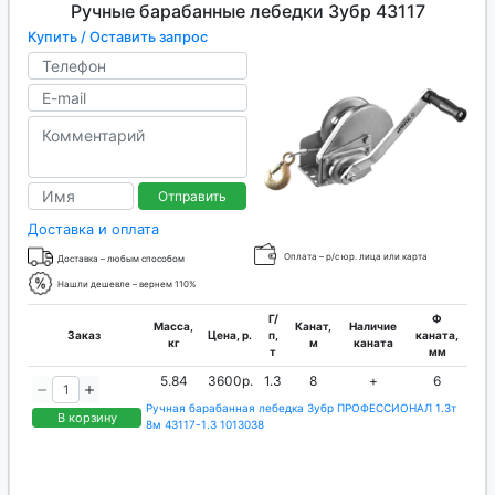
Ручные барабанные лебедки Зубр 43117
Купить / Оставить запрос
Отправить
Доставка и оплата
Оплата – р/с юр. лица или карта
Доставка – любым способом
Нашли дешевле – вернем 110%
Г/
Ф
Масса,
Канат,
Наличие
Заказ
Цена, р.
п,
каната,
кг
м
каната
т
мм
5.84
3600р.
1.3
8
+
6
Ручная барабанная лебедка Зубр ПРОФЕССИОНАЛ 1.3т
В корзину
8м 43117-1.3 1013038