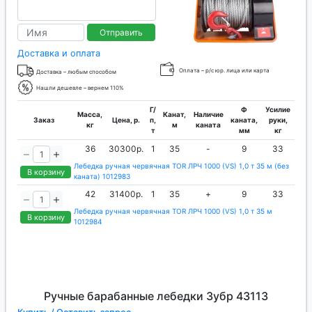
Отправить
Доставка и оплата
Оплата – р/с юр. лица или карта
Доставка – любым способом
Нашли дешевле – вернем 110%
Г/
Ф
Усилие
Масса,
Канат,
Наличие
Заказ
Цена, р.
п,
каната,
руки,
кг
м
каната
т
мм
кг
36
30300р.
1
35
-
9
33
Лебедка ручная червячная TOR ЛРЧ 1000 (VS) 1,0 т 35 м (без
В корзину
каната) 1012983
42
31400р.
1
35
+
9
33
Лебедка ручная червячная TOR ЛРЧ 1000 (VS) 1,0 т 35 м
В корзину
1012984
Ручные барабанные лебедки Зубр 43113