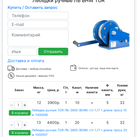
Лебедки ручные ЛБ BHW TOR
Купить / Оставить запрос
Отправить
Доставка и оплата
Оплата – р/с юр. лица или карта
Доставка – любым способом
Нашли дешевле – вернем 110%
Ф
Усилие
Масса,
Г/п,
Канат,
Наличие
Заказ
Цена, р.
каната,
руки,
кг
т
м
каната
мм
кг
12
3900р.
1
10
+
5
32
Лебедка ручная TOR ЛБ-2600 (BHW) г/п 1,17 т длина троса 10
В корзину
м 1000006
13
4400р.
1
20
+
5
32
Лебедка ручная TOR ЛБ-2600 (BHW) г/п 1,17 т длина троса 20
В корзину
м 1000007