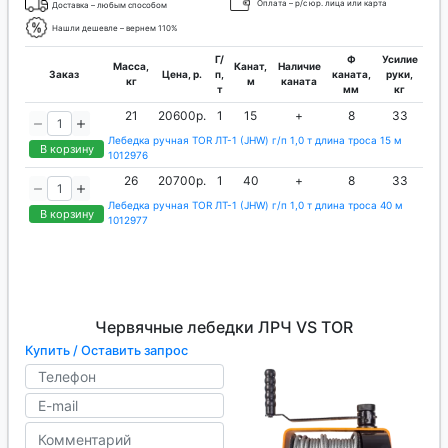
Оплата – р/с юр. лица или карта
Доставка – любым способом
Нашли дешевле – вернем 110%
Г/
Ф
Усилие
Масса,
Канат,
Наличие
Заказ
Цена, р.
п,
каната,
руки,
кг
м
каната
т
мм
кг
21
20600р.
1
15
+
8
33
Лебедка ручная TOR ЛТ-1 (JHW) г/п 1,0 т длина троса 15 м
В корзину
1012976
26
20700р.
1
40
+
8
33
Лебедка ручная TOR ЛТ-1 (JHW) г/п 1,0 т длина троса 40 м
В корзину
1012977
Червячные лебедки ЛРЧ VS TOR
Купить / Оставить запрос