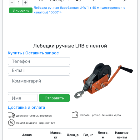
Лебедка ручная барабанная JHW 1 т 40 м (шестеренная с
В корзину
канатом) 1000014
Лебедки ручные LRB с лентой
Купить / Оставить запрос
Отправить
Доставка и оплата
Оплата – р/с юр. лица или карта
Доставка – любым способом
Нашли дешевле – вернем 110%
Масса,
Лента,
Наличие
Заказ
Цена, р.
Г/п, кг
кг
м
ленты