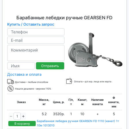
Барабанные лебедки ручные GEARSEN FD
Купить / Оставить запрос
Отправить
Доставка и оплата
Оплата – р/с юр. лица или карта
Доставка – любым способом
Нашли дешевле – вернем 110%
Ф
Масса,
Г/п,
Канат,
Наличие
Заказ
Цена, р.
каната,
кг
т
м
каната
мм
5.2
3520р.
1
10
+
5
Барабанная лебедка ручная GEARSEN FD 1110 (канат) 1т
В корзину
10м 1013010