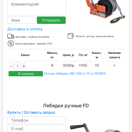
Отправить
Доставка и оплата
Оплата – р/с юр. лица или карта
Доставка – любым способом
Нашли дешевле – вернем 110%
Масса,
Канат,
Наличие
Заказ
Цена, р.
Г/п, кг
кг
м
каната
6
3050р.
1100
10
+
В корзину
Ручная лебедка LRB 1100 кг 10 м 1012925
Лебедки ручные FD
Купить / Оставить запрос