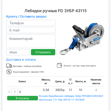
Лебедки ручные FD ЗУБР 43115
Купить / Оставить запрос
Отправить
Доставка и оплата
Оплата – р/с юр. лица или карта
Доставка – любым способом
Нашли дешевле – вернем 110%
Масса,
Г/
Наличие
Заказ
Цена, р.
Лента, м
кг
п, т
ленты
5.36
3820р.
1.1
10
+
Ручная барабанная лебедка Зубр ПРОФЕССИОНАЛ
В корзину
ленточная 1,1т 10м 43115-1.1 1013041