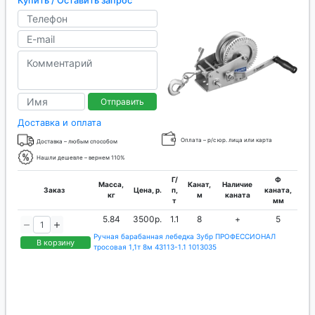
Купить / Оставить запрос
Отправить
Доставка и оплата
Оплата – р/с юр. лица или карта
Доставка – любым способом
Нашли дешевле – вернем 110%
Г/
Ф
Масса,
Канат,
Наличие
Заказ
Цена, р.
п,
каната,
кг
м
каната
т
мм
5.84
3500р.
1.1
8
+
5
Ручная барабанная лебедка Зубр ПРОФЕССИОНАЛ
В корзину
тросовая 1,1т 8м 43113-1.1 1013035