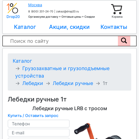
Москва
8 (800) 201-24-70
|
zakaz@drop20.ru
Drop20
Организуем доставку + Оптовые цены + Скидки
Корзина
Каталог
Акции, скидки
Контакты
Каталог
Грузозахватные и грузоподъемные
устройства
Лебедки
Лебедки ручные
1т
Лебедки ручные 1т
Лебедки ручные LRB с тросом
Купить / Оставить запрос