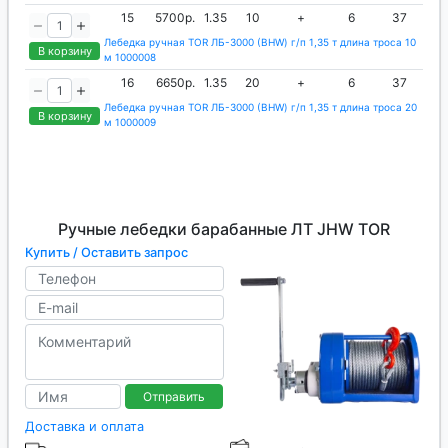
15
5700р.
1.35
10
+
6
37
Лебедка ручная TOR ЛБ-3000 (BHW) г/п 1,35 т длина троса 10
В корзину
м 1000008
16
6650р.
1.35
20
+
6
37
Лебедка ручная TOR ЛБ-3000 (BHW) г/п 1,35 т длина троса 20
В корзину
м 1000009
Ручные лебедки барабанные ЛТ JHW TOR
Купить / Оставить запрос
Отправить
Доставка и оплата