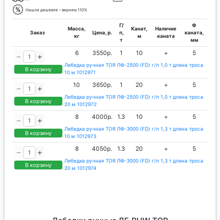
Нашли дешевле – вернем 110%
Г/
Ф
Масса,
Канат,
Наличие
Заказ
Цена, р.
п,
каната,
кг
м
каната
т
мм
6
3550р.
1
10
+
5
Лебедка ручная TOR ЛФ-2500 (FD) г/п 1,0 т длина троса
В корзину
10 м 1012971
10
3650р.
1
20
+
5
Лебедка ручная TOR ЛФ-2500 (FD) г/п 1,0 т длина троса
В корзину
20 м 1012972
8
4000р.
1.3
10
+
5
Лебедка ручная TOR ЛФ-3000 (FD) г/п 1,3 т длина троса
В корзину
10 м 1012973
8
4050р.
1.3
20
+
5
Лебедка ручная TOR ЛФ-3000 (FD) г/п 1,3 т длина троса
В корзину
20 м 1012974