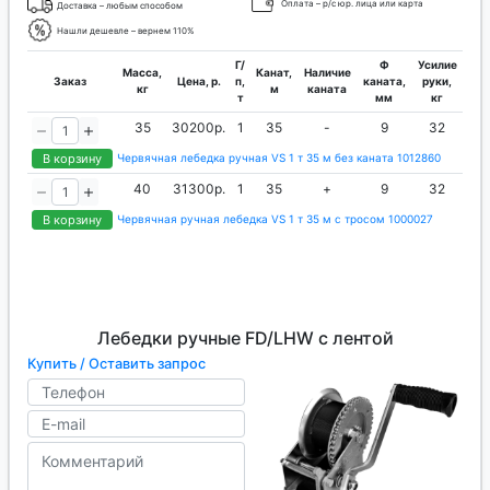
Оплата – р/с юр. лица или карта
Доставка – любым способом
Нашли дешевле – вернем 110%
Г/
Ф
Усилие
Масса,
Канат,
Наличие
Заказ
Цена, р.
п,
каната,
руки,
кг
м
каната
т
мм
кг
35
30200р.
1
35
-
9
32
В корзину
Червячная лебедка ручная VS 1 т 35 м без каната 1012860
40
31300р.
1
35
+
9
32
В корзину
Червячная ручная лебедка VS 1 т 35 м с тросом 1000027
Лебедки ручные FD/LHW с лентой
Купить / Оставить запрос