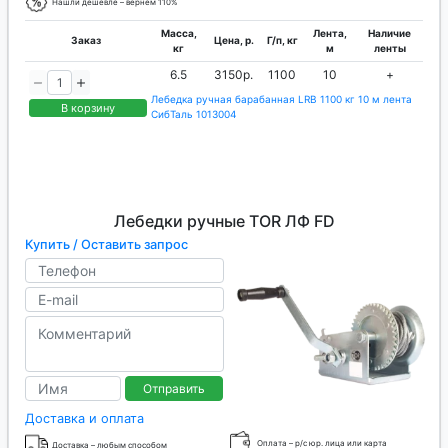
Нашли дешевле – вернем 110%
Масса,
Лента,
Наличие
Заказ
Цена, р.
Г/п, кг
кг
м
ленты
6.5
3150р.
1100
10
+
Лебедка ручная барабанная LRB 1100 кг 10 м лента
В корзину
СибТаль 1013004
Лебедки ручные TOR ЛФ FD
Купить / Оставить запрос
Отправить
Доставка и оплата
Оплата – р/с юр. лица или карта
Доставка – любым способом