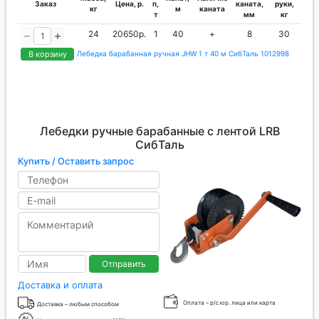
Заказ
Цена, р.
п,
каната,
руки,
кг
м
каната
т
мм
кг
24
20650р.
1
40
+
8
30
В корзину
Лебедка барабанная ручная JHW 1 т 40 м СибТаль 1012998
Лебедки ручные барабанные с лентой LRB
СибТаль
Купить / Оставить запрос
Отправить
Доставка и оплата
Оплата – р/с юр. лица или карта
Доставка – любым способом