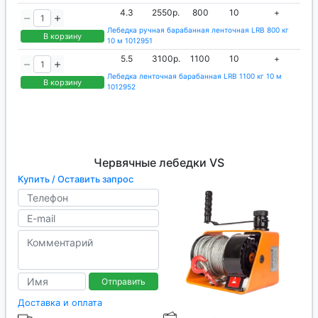
4.3
2550р.
800
10
+
Лебедка ручная барабанная ленточная LRB 800 кг
В корзину
10 м 1012951
5.5
3100р.
1100
10
+
Лебедка ленточная барабанная LRB 1100 кг 10 м
В корзину
1012952
Червячные лебедки VS
Купить / Оставить запрос
Отправить
Доставка и оплата