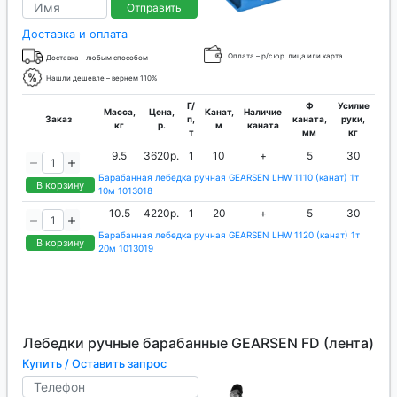
Отправить
Доставка и оплата
Оплата – р/с юр. лица или карта
Доставка – любым способом
Нашли дешевле – вернем 110%
Г/
Ф
Усилие
Масса,
Цена,
Канат,
Наличие
Заказ
п,
каната,
руки,
кг
р.
м
каната
т
мм
кг
9.5
3620р.
1
10
+
5
30
Барабанная лебедка ручная GEARSEN LHW 1110 (канат) 1т
В корзину
10м 1013018
10.5
4220р.
1
20
+
5
30
Барабанная лебедка ручная GEARSEN LHW 1120 (канат) 1т
В корзину
20м 1013019
Лебедки ручные барабанные GEARSEN FD (лента)
Купить / Оставить запрос