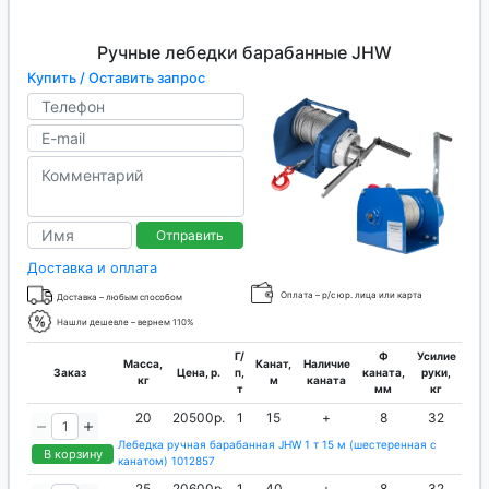
Ручные лебедки барабанные JHW
Купить / Оставить запрос
Отправить
Доставка и оплата
Оплата – р/с юр. лица или карта
Доставка – любым способом
Нашли дешевле – вернем 110%
Г/
Ф
Усилие
Масса,
Канат,
Наличие
Заказ
Цена, р.
п,
каната,
руки,
кг
м
каната
т
мм
кг
20
20500р.
1
15
+
8
32
Лебедка ручная барабанная JHW 1 т 15 м (шестеренная с
В корзину
канатом) 1012857
25
20600р.
1
40
+
8
32