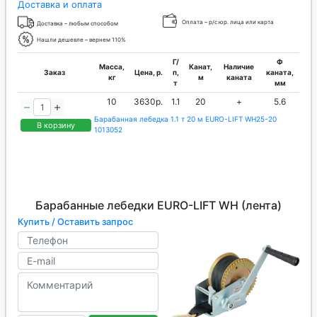
Доставка и оплата
Оплата – р/с юр. лица или карта
Доставка – любым способом
Нашли дешевле – вернем 110%
Г/
Ф
Масса,
Канат,
Наличие
Заказ
Цена, р.
п,
каната,
кг
м
каната
т
мм
10
3630р.
1.1
20
+
5.6
Барабанная лебедка 1.1 т 20 м EURO-LIFT WH25-20
В корзину
1013052
Барабанные лебедки EURO-LIFT WH (лента)
Купить / Оставить запрос