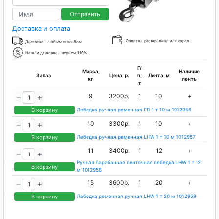
Отправить
Доставка и оплата
Оплата – р/с юр. лица или карта
Доставка – любым способом
Нашли дешевле – вернем 110%
Г/
Масса,
Наличие
Заказ
Цена, р.
п,
Лента, м
кг
ленты
т
9
3200р.
1
10
+
В корзину
Лебедка ручная ременная FD 1 т 10 м 1012956
10
3300р.
1
10
+
В корзину
Лебедка ручная ременная LHW 1 т 10 м 1012957
11
3400р.
1
12
+
Ручная барабанная ленточная лебедка LHW 1 т 12
В корзину
м 1012958
15
3600р.
1
20
+
В корзину
Лебедка ременная ручная LHW 1 т 20 м 1012959