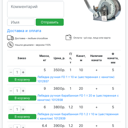
Отправить
Доставка и оплата
Оплата – р/с юр. лица или карта
Доставка – любым способом
Нашли дешевле – вернем 110%
Г/
Ф
Масса,
Канат,
Наличие
Заказ
Цена, р.
п,
каната,
кг
м
каната
т
мм
5
3500р.
1
10
+
5
Лебедка ручная FD 1 т 10 м (шестеренная с канатом)
В корзину
1012937
9
3600р.
1
20
+
5
Лебедка ручная барабанная FD 1 т 20 м (шестеренная с
В корзину
канатом) 1012938
6
3800р.
1.2
10
+
5
Лебедка ручная барабанная FD 1.2 т 10 м (шестеренная
В корзину
с канатом) 1012939
6.4
3900р.
1.2
20
+
5