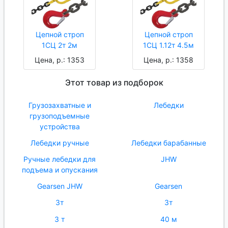
Цепной строп
Цепной строп
1СЦ 2т 2м
1СЦ 1.12т 4.5м
Цена, р.: 1353
Цена, р.: 1358
Этот товар из подборок
Грузозахватные и
Лебедки
грузоподъемные
устройства
Лебедки ручные
Лебедки барабанные
Ручные лебедки для
JHW
подъема и опускания
Gearsen JHW
Gearsen
3т
3т
3 т
40 м