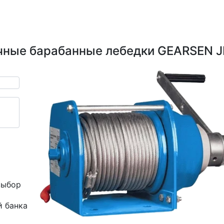
чные барабанные лебедки GEARSEN 
выбор
й банка