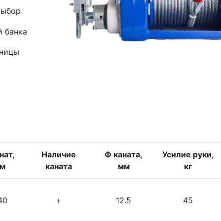
выбор
й банка
зницы
нат,
Наличие
Ф каната,
Усилие руки,
м
каната
мм
кг
40
+
12.5
45