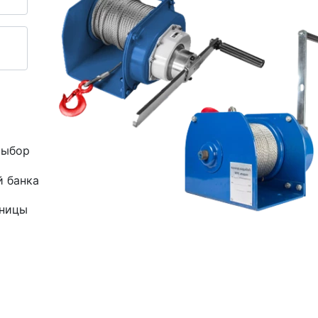
выбор
й банка
зницы