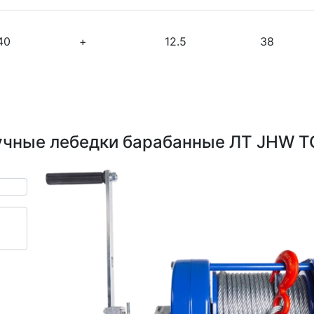
40
+
12.5
38
учные лебедки барабанные ЛТ JHW T