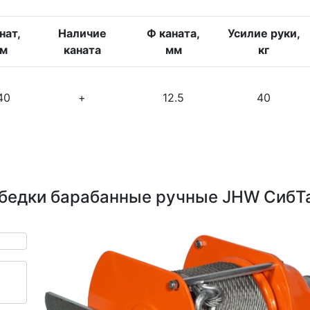
нат,
Наличие
Ф каната,
Усилие руки,
м
каната
мм
кг
40
+
12.5
40
бедки барабанные ручные JHW СибТ