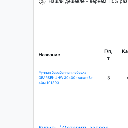
Нашли дешевле – вернем 110% ра
Г/п,
Ка
Название
т
Ручная барабанная лебедка
3
GEARSEN JHW 30400 (канат) 3т
40м 1013031
Купить / Оставить запрос