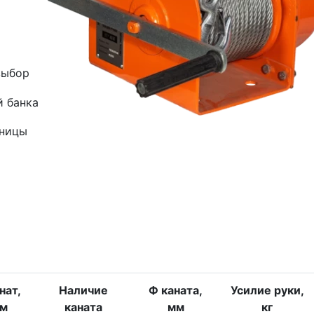
выбор
й банка
зницы
нат,
Наличие
Ф каната,
Усилие руки,
м
каната
мм
кг