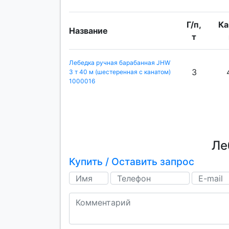
Г/п,
Ка
Название
т
Лебедка ручная барабанная JHW
3
3 т 40 м (шестеренная с канатом)
1000016
Ле
Купить / Оставить запрос