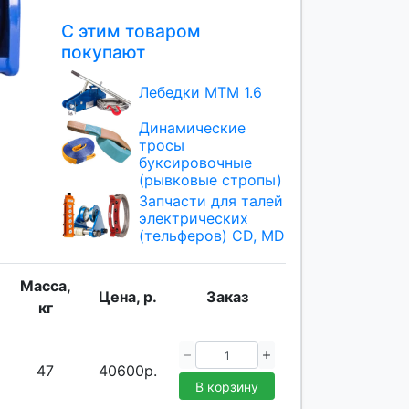
С этим товаром
покупают
Лебедки МТМ 1.6
Динамические
тросы
буксировочные
(рывковые стропы)
Запчасти для талей
электрических
(тельферов) CD, MD
Масса,
Цена, р.
Заказ
кг
47
40600р.
В корзину