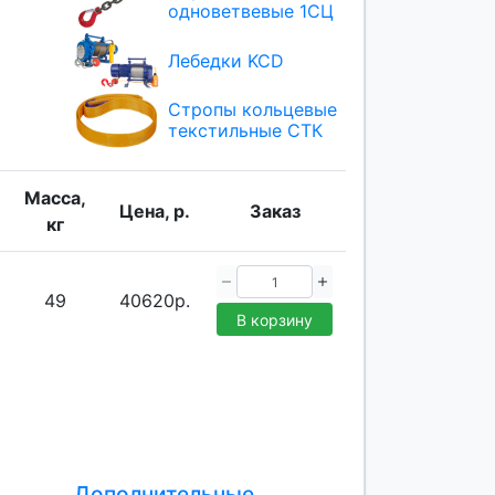
одноветвевые 1СЦ
Лебедки KCD
Стропы кольцевые
текстильные СТК
Масса,
Цена, р.
Заказ
кг
49
40620р.
В корзину
Дополнительные