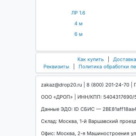
ЛР 1.6
4 м
6 м
Как купить
|
Доставк
Реквизиты
|
Политика обработки п
zakaz@drop20.ru | 8 (800) 201-24-70 | 
ООО «ДРОП» | ИНН/КПП: 5404317690/5
Данные ЭДО: ID СБИС — 2BE81aff18a
Склад: Москва, 1-й Варшавский проезд, 
Офис: Москва, 2-я Машиностроения улиц