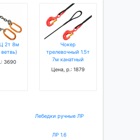
Ц 2т 8м
Чокер
 ветвь)
трелевочный 1.5т
7м канатный
.: 3690
Цена, р.: 1879
Лебедки ручные ЛР
ЛР 1.6