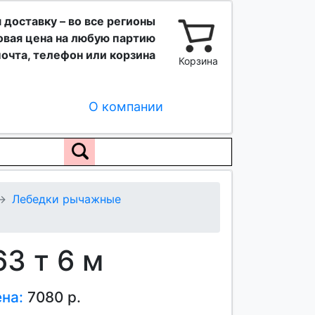
 доставку – во все регионы
вая цена на любую партию
очта, телефон или корзина
Корзина
О компании
Лебедки рычажные
3 т 6 м
ена:
7080 р.