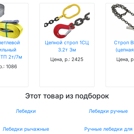
петлевой
Цепной строп 1СЦ
Строп В
ильный
3.2т 3м
(цепная
СТП 2т/7м
Цена, р.: 2425
Цена, р
р.: 1086
Этот товар из подборок
Лебедки
Лебедки ручные
Лебедки рычажные
Ручные лебедки для