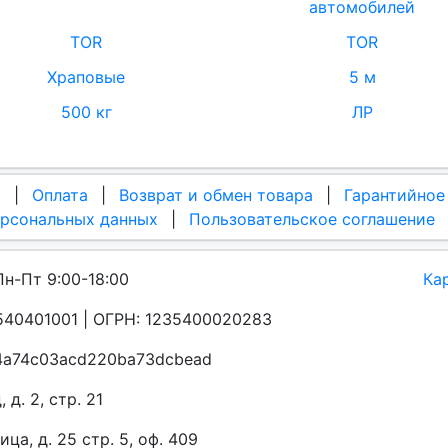
автомобилей
TOR
TOR
Храповые
5 м
500 кг
ЛР
а
|
Оплата
|
Возврат и обмен товара
|
Гарантийное
ерсональных данных
|
Пользовательское соглашение
Пн-Пт 9:00-18:00
Ка
40401001 | ОГРН: 1235400020283
a4a74c03acd220ba73dcbead
д. 2, стр. 21
а, д. 25 стр. 5, оф. 409