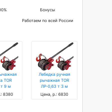
00%
Бонусы
Работаем по всей России
рычажная
Лебедка ручная
ка TOR
рычажная TOR
 т 9 м
ЛР-0,63 т 3 м
.: 8380
Цена, р.: 6830