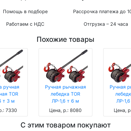
Помощь в подборе
Рассрочка платежа до 1
Работаем с НДС
Отгрузка – 24 часа
Похожие товары
а ручная
Ручная рычажная
Ручная 
ная TOR
лебедка TOR
лебед
6 т 3 м
ЛР-1,6 т 6 м
ЛР-1,6
р.: 7330
Цена, р.: 8080
Цена, р
С этим товаром покупают