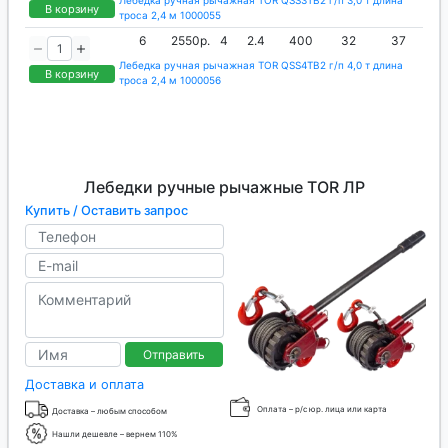
Лебедка ручная рычажная TOR QSS3TB2 г/п 3,0 т длина
В корзину
троса 2,4 м 1000055
6
2550р.
4
2.4
400
32
37
Лебедка ручная рычажная TOR QSS4TB2 г/п 4,0 т длина
В корзину
троса 2,4 м 1000056
Лебедки ручные рычажные TOR ЛР
Купить / Оставить запрос
Отправить
Доставка и оплата
Оплата – р/с юр. лица или карта
Доставка – любым способом
Нашли дешевле – вернем 110%