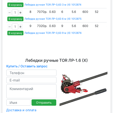
В корзину
Лебедка ручная TOR ЛР-0,63 3 м (X) 1012874
8
7070р.
0.63
6
5.6
600
52
27
В корзину
Лебедка ручная TOR ЛР-0,63 6 м (X) 1012875
9
7320р.
0.63
9
5.6
600
52
27
В корзину
Лебедка ручная TOR ЛР-0,63 9 м (X) 1012876
Лебедки ручные TOR ЛР-1.6 (Х)
Купить / Оставить запрос
Отправить
Доставка и оплата