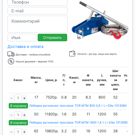
Отправить
Доставка и оплата
Оплата – р/с юр. лица или карта
Доставка – любым способом
Нашли дешевле – вернем 110%
Шаг
Г/
Ф
L
каната
Усилие
Масса,
Канат,
Заказ
Цена, р.
п,
каната,
ручки,
за
руки,
кг
м
т
мм
мм
цикл,
кг
мм
17
7520р.
0.8
20
8.3
800
52
32
В корзину
Лебедка рычажная тросовая TOR МТМ 800 0,8 т L=20м 1013084
30
11820р.
1.6
20
11
1200
55
42
В корзину
Лебедка рычажная тросовая TOR МТМ 1600 1,6 т L=20м 1013085
62
19820р.
3.2
20
16
1200
28
44