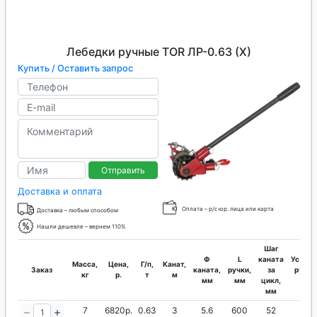
Лебедки ручные TOR ЛР-0.63 (Х)
Купить / Оставить запрос
Отправить
Доставка и оплата
Оплата – р/с юр. лица или карта
Доставка – любым способом
Нашли дешевле – вернем 110%
Шаг
Ф
L
каната
Усилие
Масса,
Цена,
Г/п,
Канат,
Заказ
каната,
ручки,
за
руки,
кг
р.
т
м
мм
мм
цикл,
кг
мм
7
6820р.
0.63
3
5.6
600
52
27