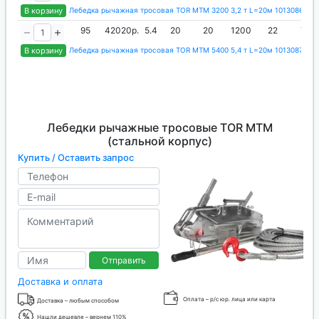
В корзину
Лебедка рычажная тросовая TOR МТМ 3200 3,2 т L=20м 1013086
95
42020р.
5.4
20
20
1200
22
75
В корзину
Лебедка рычажная тросовая TOR МТМ 5400 5,4 т L=20м 1013087
Лебедки рычажные тросовые TOR МТМ
(стальной корпус)
Купить / Оставить запрос
Отправить
Доставка и оплата
Оплата – р/с юр. лица или карта
Доставка – любым способом
Нашли дешевле – вернем 110%