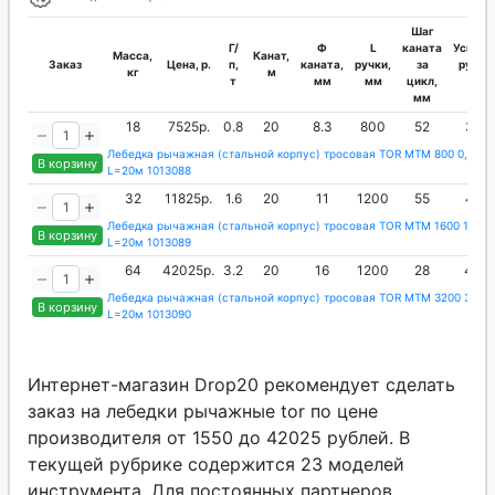
Шаг
Г/
Ф
L
каната
Усилие
Масса,
Канат,
Заказ
Цена, р.
п,
каната,
ручки,
за
руки,
кг
м
т
мм
мм
цикл,
кг
мм
18
7525р.
0.8
20
8.3
800
52
32
Лебедка рычажная (стальной корпус) тросовая TOR МТМ 800 0,8 т
В корзину
L=20м 1013088
32
11825р.
1.6
20
11
1200
55
42
Лебедка рычажная (стальной корпус) тросовая TOR МТМ 1600 1,6 т
В корзину
L=20м 1013089
64
42025р.
3.2
20
16
1200
28
44
Лебедка рычажная (стальной корпус) тросовая TOR МТМ 3200 3,2 т
В корзину
L=20м 1013090
Интернет-магазин Drop20 рекомендует сделать
заказ на лебедки рычажные tor по цене
производителя от 1550 до 42025 рублей. В
текущей рубрике содержится 23 моделей
инструмента. Для постоянных партнеров