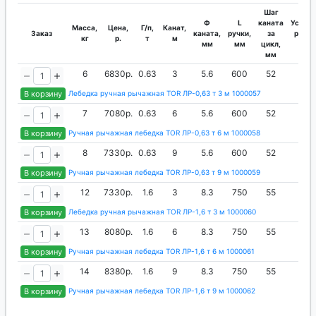
Шаг
Ф
L
каната
Усилие
Масса,
Цена,
Г/п,
Канат,
Заказ
каната,
ручки,
за
руки,
кг
р.
т
м
мм
мм
цикл,
кг
мм
6
6830р.
0.63
3
5.6
600
52
27
В корзину
Лебедка ручная рычажная TOR ЛР-0,63 т 3 м 1000057
7
7080р.
0.63
6
5.6
600
52
27
В корзину
Ручная рычажная лебедка TOR ЛР-0,63 т 6 м 1000058
8
7330р.
0.63
9
5.6
600
52
27
В корзину
Ручная рычажная лебедка TOR ЛР-0,63 т 9 м 1000059
12
7330р.
1.6
3
8.3
750
55
37
В корзину
Лебедка ручная рычажная TOR ЛР-1,6 т 3 м 1000060
13
8080р.
1.6
6
8.3
750
55
37
В корзину
Ручная рычажная лебедка TOR ЛР-1,6 т 6 м 1000061
14
8380р.
1.6
9
8.3
750
55
37
В корзину
Ручная рычажная лебедка TOR ЛР-1,6 т 9 м 1000062