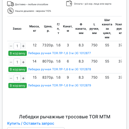
Оплата – р/с юр. лица или карта
Доставка – любым способом
Нашли дешевле – вернем 110%
Шаг
Г/
Ф
L
каната
Усилие
Масса,
Цена,
Канат,
Заказ
п,
каната,
ручки,
за
руки,
кг
р.
м
т
мм
мм
цикл,
кг
мм
12
7320р.
1.6
3
8.3
750
55
37
В корзину
Лебедка ручная TOR ЛР-1,6 3 м (X) 1012877
14
8070р.
1.6
6
8.3
750
55
37
В корзину
Лебедка ручная TOR ЛР-1,6 6 м (X) 1012878
15
8370р.
1.6
9
8.3
750
55
37
В корзину
Лебедка ручная TOR ЛР-1,6 9 м (X) 1012879
Лебедки рычажные тросовые TOR МТМ
Купить / Оставить запрос