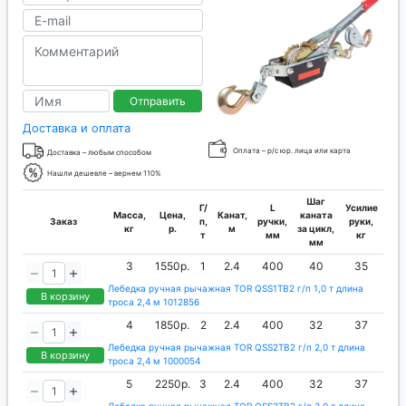
Отправить
Доставка и оплата
Оплата – р/с юр. лица или карта
Доставка – любым способом
Нашли дешевле – вернем 110%
Шаг
Г/
L
Усилие
Масса,
Цена,
Канат,
каната
Заказ
п,
ручки,
руки,
кг
р.
м
за цикл,
т
мм
кг
мм
3
1550р.
1
2.4
400
40
35
Лебедка ручная рычажная TOR QSS1TB2 г/п 1,0 т длина
В корзину
троса 2,4 м 1012856
4
1850р.
2
2.4
400
32
37
Лебедка ручная рычажная TOR QSS2TB2 г/п 2,0 т длина
В корзину
троса 2,4 м 1000054
5
2250р.
3
2.4
400
32
37