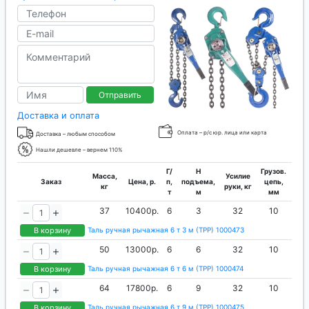
Отправить
Доставка и оплата
Оплата – р/с юр. лица или карта
Доставка – любым способом
Нашли дешевле – вернем 110%
Г/
H
Грузов.
Масса,
Усилие
Заказ
Цена, р.
п,
подъема,
цепь,
кг
руки, кг
т
м
мм
37
10400р.
6
3
32
10
В корзину
Таль ручная рычажная 6 т 3 м (ТРР) 1000473
50
13000р.
6
6
32
10
В корзину
Таль ручная рычажная 6 т 6 м (ТРР) 1000474
64
17800р.
6
9
32
10
В корзину
Таль ручная рычажная 6 т 9 м (ТРР) 1000475