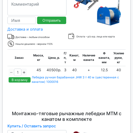
Отправить
Доставка и оплата
Оплата – р/с юр. лица или карта
Доставка – любым способом
Нашли дешевле – вернем 110%
Г/
Ф
Усилие
Масса,
Канат,
Наличие
Заказ
Цена, р.
п,
каната,
руки,
кг
м
каната
т
мм
кг
45
40500р.
3
40
+
12.5
40
Лебедка ручная барабанная JHW 3 т 40 м (шестеренная с
В корзину
канатом) 1000016
Монтажно-тяговые рычажные лебедки МТМ с
канатом в комплекте
Купить / Оставить запрос