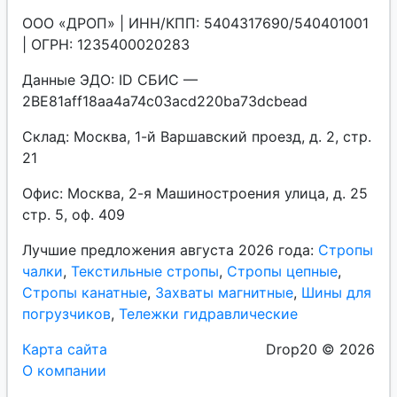
ООО «ДРОП» | ИНН/КПП: 5404317690/540401001
| ОГРН: 1235400020283
Данные ЭДО: ID СБИС —
2BE81aff18aa4a74c03acd220ba73dcbead
Склад: Москва, 1-й Варшавский проезд, д. 2, стр.
21
Офис: Москва, 2-я Машиностроения улица, д. 25
стр. 5, оф. 409
Лучшие предложения августа 2026 года:
Стропы
чалки
,
Текстильные стропы
,
Стропы цепные
,
Стропы канатные
,
Захваты магнитные
,
Шины для
погрузчиков
,
Тележки гидравлические
Карта сайта
Drop20 © 2026
О компании