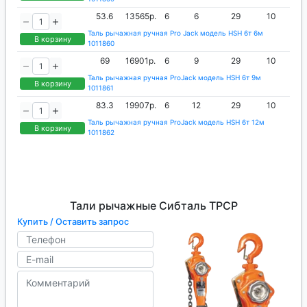
53.6
13565р.
6
6
29
10
Таль рычажная ручная Pro Jack модель HSH 6т 6м
В корзину
1011860
69
16901р.
6
9
29
10
Таль рычажная ручная ProJack модель HSH 6т 9м
В корзину
1011861
83.3
19907р.
6
12
29
10
Таль рычажная ручная ProJack модель HSH 6т 12м
В корзину
1011862
Тали рычажные Сибталь ТРСР
Купить / Оставить запрос