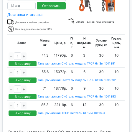
Отправить
Доставка и оплата
Оплата – р/с юр. лица или карта
Доставка – любым способом
Нашли дешевле – вернем 110%
Г/
H
Грузов.
Масса,
Усилие
Заказ
Цена, р.
п,
подъема,
цепь,
кг
руки, кг
т
м
мм
41.3
11790р.
6
3
30
10
В корзину
Таль рычажная Сибталь модель ТРСР 6т 3м 1011891
55.6
15072р.
6
6
30
10
В корзину
Таль рычажная Сибталь модель ТРСР 6т 6м 1011892
71
18779р.
6
9
30
10
В корзину
Таль рычажная Сибталь модель ТРСР 6т 9м 1011893
85.3
22119р.
6
12
30
10
В корзину
Таль рычажная ТРСР Сибталь 6т 12м 1011894