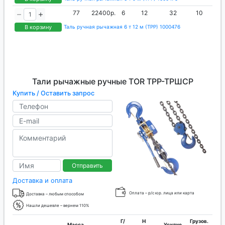
77
22400р.
6
12
32
10
В корзину
Таль ручная рычажная 6 т 12 м (ТРР) 1000476
Тали рычажные ручные TOR ТРР-ТРШСР
Купить / Оставить запрос
Отправить
Доставка и оплата
Оплата – р/с юр. лица или карта
Доставка – любым способом
Нашли дешевле – вернем 110%
Г/
H
Грузов.
Масса,
Усилие