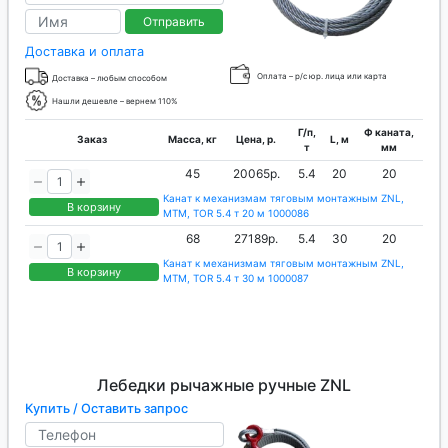
Отправить
Доставка и оплата
Оплата – р/с юр. лица или карта
Доставка – любым способом
Нашли дешевле – вернем 110%
Г/п,
Ф каната,
Заказ
Масса, кг
Цена, р.
L, м
т
мм
45
20065р.
5.4
20
20
Канат к механизмам тяговым монтажным ZNL,
В корзину
МТМ, TOR 5.4 т 20 м 1000086
68
27189р.
5.4
30
20
Канат к механизмам тяговым монтажным ZNL,
В корзину
МТМ, TOR 5.4 т 30 м 1000087
Лебедки рычажные ручные ZNL
Купить / Оставить запрос