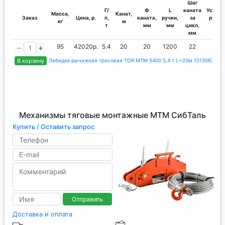
Шаг
Г/
Ф
L
каната
Усилие
Масса,
Канат,
Заказ
Цена, р.
п,
каната,
ручки,
за
руки,
кг
м
т
мм
мм
цикл,
кг
мм
95
42020р.
5.4
20
20
1200
22
75
В корзину
Лебедка рычажная тросовая TOR МТМ 5400 5,4 т L=20м 1013087
Механизмы тяговые монтажные МТМ СибТаль
Купить / Оставить запрос
Отправить
Доставка и оплата