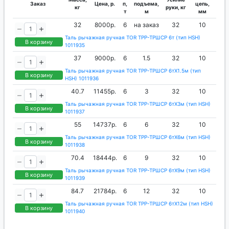
Заказ
Цена, р.
п,
подъема,
цепь,
кг
руки, кг
т
м
мм
32
8000р.
6
на заказ
32
10
Таль рычажная ручная TOR ТРР-ТРШСР 6т (тип HSH)
В корзину
1011935
37
9000р.
6
1.5
32
10
Таль рычажная ручная TOR ТРР-ТРШСР 6тХ1.5м (тип
В корзину
HSH) 1011936
40.7
11455р.
6
3
32
10
Таль рычажная ручная TOR ТРР-ТРШСР 6тХ3м (тип HSH)
В корзину
1011937
55
14737р.
6
6
32
10
Таль рычажная ручная TOR ТРР-ТРШСР 6тХ6м (тип HSH)
В корзину
1011938
70.4
18444р.
6
9
32
10
Таль рычажная ручная TOR ТРР-ТРШСР 6тХ9м (тип HSH)
В корзину
1011939
84.7
21784р.
6
12
32
10
Таль рычажная ручная TOR ТРР-ТРШСР 6тХ12м (тип HSH)
В корзину
1011940