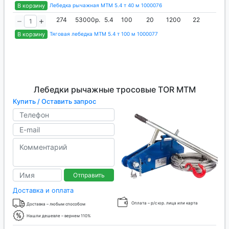
В корзину
Лебедка рычажная МТМ 5.4 т 40 м 1000076
274
53000р.
5.4
100
20
1200
22
75
В корзину
Тяговая лебедка МТМ 5.4 т 100 м 1000077
Лебедки рычажные тросовые TOR МТМ
Купить / Оставить запрос
Отправить
Доставка и оплата
Оплата – р/с юр. лица или карта
Доставка – любым способом
Нашли дешевле – вернем 110%