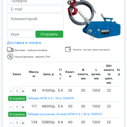
Отправить
Доставка и оплата
Оплата – р/с юр. лица или карта
Доставка – любым способом
Нашли дешевле – вернем 110%
Шаг
Г/
Ф
L
каната
Усилие
Масса,
Канат,
Заказ
Цена, р.
п,
каната,
ручки,
за
руки,
кг
м
т
мм
мм
цикл,
кг
мм
94
41000р.
5.4
20
20
1200
22
75
В корзину
Лебедка МТМ 5.4 т 20 м 1000074
117
46000р.
5.4
30
20
1200
22
75
В корзину
Лебедка рычажная тяговая МТМ 5.4 т 30 м 1000075
139
52800р.
5.4
40
20
1200
22
75