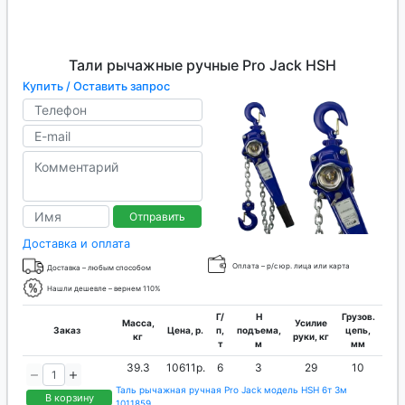
Тали рычажные ручные Pro Jack HSH
Купить / Оставить запрос
Отправить
Доставка и оплата
Оплата – р/с юр. лица или карта
Доставка – любым способом
Нашли дешевле – вернем 110%
Г/
H
Грузов.
Масса,
Усилие
Заказ
Цена, р.
п,
подъема,
цепь,
кг
руки, кг
т
м
мм
39.3
10611р.
6
3
29
10
Таль рычажная ручная Pro Jack модель HSH 6т 3м
В корзину
1011859