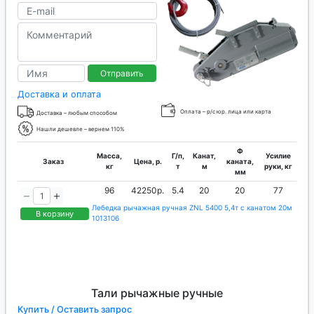
Отправить
Доставка и оплата
Оплата – р/с юр. лица или карта
Доставка – любым способом
Нашли дешевле – вернем 110%
Ф
Масса,
Г/п,
Канат,
Усилие
Заказ
Цена, р.
каната,
кг
т
м
руки, кг
мм
96
42250р.
5.4
20
20
77
Лебедка рычажная ручная ZNL 5400 5,4т с канатом 20м
В корзину
1013106
Тали рычажные ручные
Купить / Оставить запрос