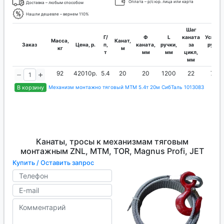
Оплата – р/с юр. лица или карта
Доставка – любым способом
Нашли дешевле – вернем 110%
Шаг
Г/
Ф
L
каната
Усилие
Масса,
Канат,
Заказ
Цена, р.
п,
каната,
ручки,
за
руки,
кг
м
т
мм
мм
цикл,
кг
мм
92
42010р.
5.4
20
20
1200
22
73
В корзину
Механизм монтажно тяговый МТМ 5.4т 20м СибТаль 1013083
Канаты, тросы к механизмам тяговым
монтажным ZNL, МТМ, TOR, Magnus Profi, JET
Купить / Оставить запрос