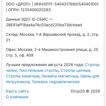
ООО «ДРОП» | ИНН/КПП: 5404317690/540401001
| ОГРН: 1235400020283
Данные ЭДО: ID СБИС —
2BE81aff18aa4a74c03acd220ba73dcbead
Склад: Москва, 1-й Варшавский проезд, д. 2, стр.
21
Офис: Москва, 2-я Машиностроения улица, д. 25
стр. 5, оф. 409
Лучшие предложения августа 2026 года:
Стропы
чалки
,
Текстильные стропы
,
Стропы цепные
,
Стропы канатные
,
Захваты магнитные
,
Шины для
погрузчиков
,
Тележки гидравлические
Карта сайта
Drop20 © 2026
О компании