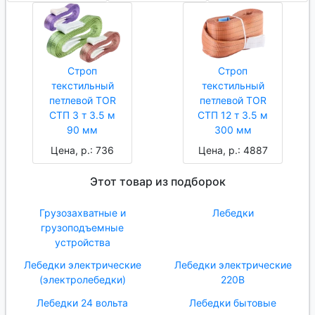
Строп
Строп
текстильный
текстильный
петлевой TOR
петлевой TOR
СТП 3 т 3.5 м
СТП 12 т 3.5 м
90 мм
300 мм
Цена, р.: 736
Цена, р.: 4887
Этот товар из подборок
Грузозахватные и
Лебедки
грузоподъемные
устройства
Лебедки электрические
Лебедки электрические
(электролебедки)
220В
Лебедки 24 вольта
Лебедки бытовые