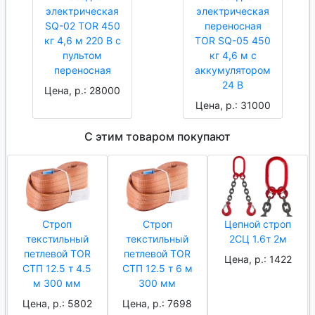
электрическая
электрическая
SQ-02 TOR 450
переносная
кг 4,6 м 220 В с
TOR SQ-05 450
пультом
кг 4,6 м с
переносная
аккумулятором
24 В
Цена, р.: 28000
Цена, р.: 31000
С этим товаром покупают
Строп
Строп
Цепной строп
текстильный
текстильный
2СЦ 1.6т 2м
петлевой TOR
петлевой TOR
Цена, р.: 1422
СТП 12.5 т 4.5
СТП 12.5 т 6 м
м 300 мм
300 мм
Цена, р.: 5802
Цена, р.: 7698