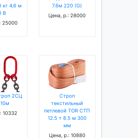
 кг 4,6 м
7.6м 220 (G)
0 В
Цена, р.: 28000
.: 25000
троп 2СЦ
Строп
 10м
текстильный
петлевой TOR СТП
.: 10332
12.5 т 8.5 м 300
мм
Цена, р.: 10880