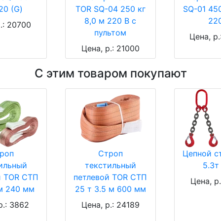
20 (G)
TOR SQ-04 250 кг
SQ-01 450
8,0 м 220 В с
22
.: 20700
пультом
Цена, р
Цена, р.: 21000
С этим товаром покупают
роп
Строп
Цепной с
ильный
текстильный
5.3т
й TOR СТП
петлевой TOR СТП
Цена, р
 м 240 мм
25 т 3.5 м 600 мм
р.: 3862
Цена, р.: 24189