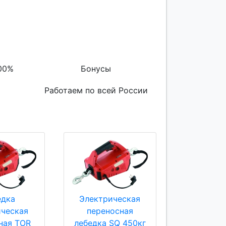
00%
Бонусы
Работаем по всей России
едка
Электрическая
ическая
переносная
ная TOR
лебедка SQ 450кг