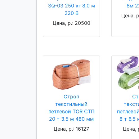
SQ-03 250 кг 8,0 м
8м 2
220 В
Цена, р
Цена, р.: 20500
Строп
Ст
текстильный
текст
петлевой TOR СТП
петлево
20 т 3.5 м 480 мм
8 т 6.5
Цена, р.: 16127
Цена, 