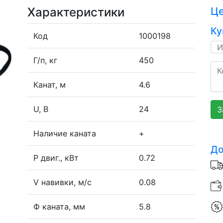
Характеристики
Ц
Ку
Код
1000198
Г/п, кг
450
Канат, м
4.6
U, В
24
З
Наличие каната
+
До
P двиг., кВт
0.72
V навивки, м/с
0.08
Ф каната, мм
5.8