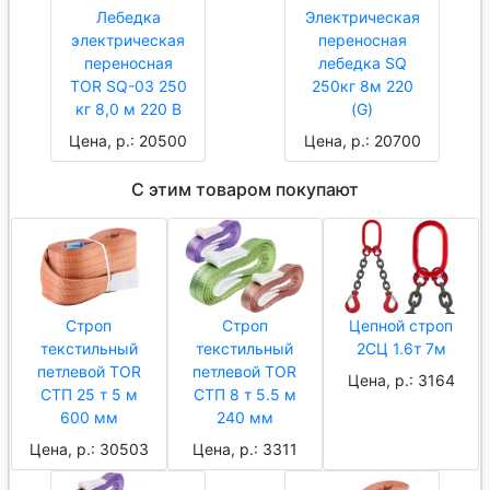
Лебедка
Электрическая
электрическая
переносная
переносная
лебедка SQ
TOR SQ-03 250
250кг 8м 220
кг 8,0 м 220 В
(G)
Цена, р.: 20500
Цена, р.: 20700
С этим товаром покупают
Строп
Строп
Цепной строп
текстильный
текстильный
2СЦ 1.6т 7м
петлевой TOR
петлевой TOR
Цена, р.: 3164
СТП 25 т 5 м
СТП 8 т 5.5 м
600 мм
240 мм
Цена, р.: 30503
Цена, р.: 3311