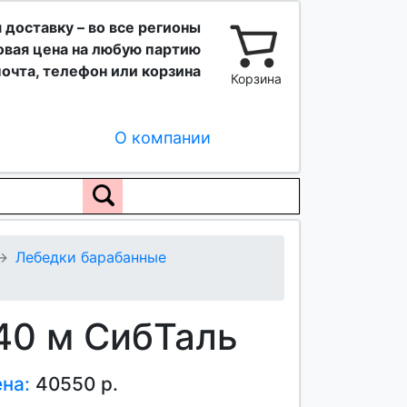
 доставку – во все регионы
вая цена на любую партию
очта, телефон или корзина
Корзина
О компании
Лебедки барабанные
40 м СибТаль
ена:
40550 р.