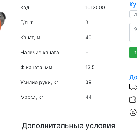
Ку
Код
1013000
Г/п, т
3
Канат, м
40
Наличие каната
+
З
Ф каната, мм
12.5
До
Усилие руки, кг
38
Масса, кг
44
Дополнительные условия