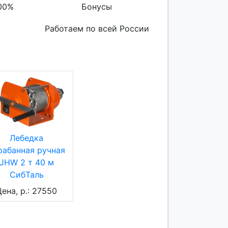
00%
Бонусы
Работаем по всей России
Лебедка
рабанная ручная
JHW 2 т 40 м
СибТаль
ена, р.: 27550