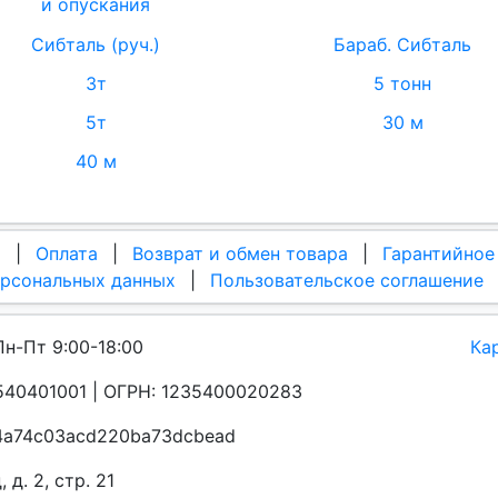
и опускания
Сибталь (руч.)
Бараб. Сибталь
3т
5 тонн
5т
30 м
40 м
а
|
Оплата
|
Возврат и обмен товара
|
Гарантийное
ерсональных данных
|
Пользовательское соглашение
Пн-Пт 9:00-18:00
Ка
40401001 | ОГРН: 1235400020283
a4a74c03acd220ba73dcbead
д. 2, стр. 21