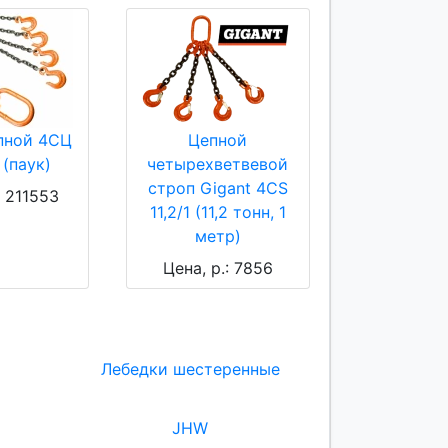
пной 4СЦ
Цепной
 (паук)
четырехветвевой
строп Gigant 4CS
: 211553
11,2/1 (11,2 тонн, 1
метр)
Цена, р.: 7856
Лебедки шестеренные
JHW