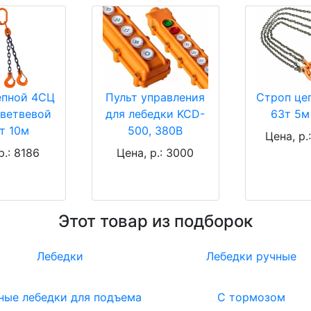
епной 4СЦ
Пульт управления
Строп це
ветвевой
для лебедки KCD-
63т 5м
т 10м
500, 380В
Цена, р.
р.: 8186
Цена, р.: 3000
Этот товар из подборок
Лебедки
Лебедки ручные
ные лебедки для подъема
С тормозом