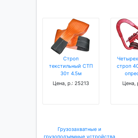
Строп
Четырех
текстильный СТП
строп 4С
30т 4.5м
опре
Цена, р.: 25213
Цена, 
Грузозахватные и
грузоподъемные устройства