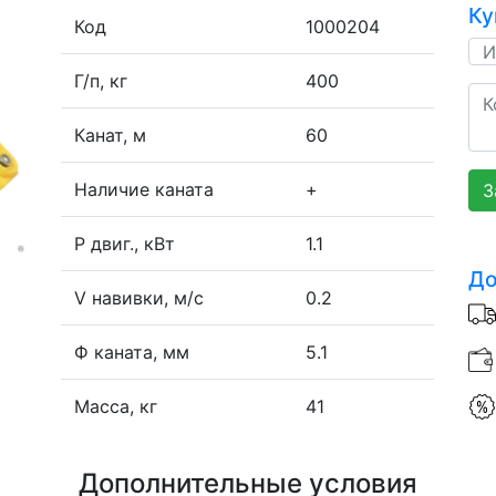
Ку
Код
1000204
Г/п, кг
400
Канат, м
60
Наличие каната
+
З
P двиг., кВт
1.1
До
V навивки, м/с
0.2
Ф каната, мм
5.1
Масса, кг
41
Дополнительные условия