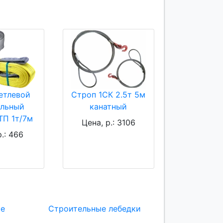
етлевой
Строп 1СК 2.5т 5м
ильный
канатный
ТП 1т/7м
Цена, р.: 3106
р.: 466
ие
Строительные лебедки