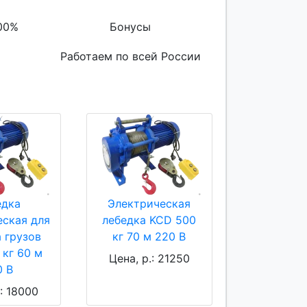
00%
Бонусы
Работаем по всей России
едка
Электрическая
еская для
лебедка KCD 500
 грузов
кг 70 м 220 В
 кг 60 м
Цена, р.: 21250
0 В
.: 18000