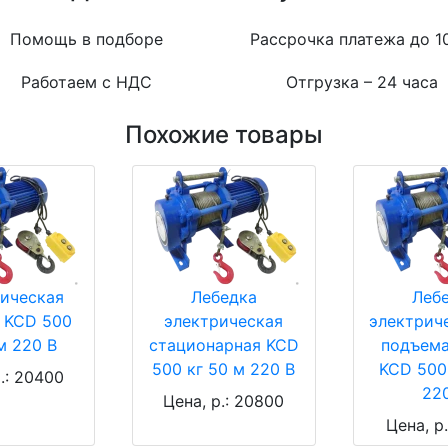
Помощь в подборе
Рассрочка платежа до 1
Работаем с НДС
Отгрузка – 24 часа
Похожие товары
ическая
Лебедка
Леб
 KCD 500
электрическая
электрич
м 220 В
стационарная KCD
подъема
500 кг 50 м 220 В
KCD 500
.: 20400
22
Цена, р.: 20800
Цена, р