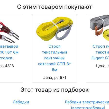
С этим товаром покупают
ветвевой
Строп
Строп п
К 1.6т 6м
текстильный
текст
ссовка
ленточный
Gigant С
петлевой СТП 3т
р.: 4313
Цена, 
6м
Цена, р.: 971
Этот товар из подборок
Лебедки
Лебедки электрическ
(электролебедки)