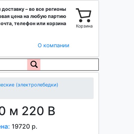
 доставку – во все регионы
вая цена на любую партию
очта, телефон или корзина
Корзина
О компании
еские (электролебедки)
0 м 220 В
ена:
19720 р.