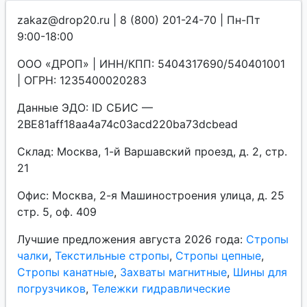
zakaz@drop20.ru | 8 (800) 201-24-70 | Пн-Пт
9:00-18:00
ООО «ДРОП» | ИНН/КПП: 5404317690/540401001
| ОГРН: 1235400020283
Данные ЭДО: ID СБИС —
2BE81aff18aa4a74c03acd220ba73dcbead
Склад: Москва, 1-й Варшавский проезд, д. 2, стр.
21
Офис: Москва, 2-я Машиностроения улица, д. 25
стр. 5, оф. 409
Лучшие предложения августа 2026 года:
Стропы
чалки
,
Текстильные стропы
,
Стропы цепные
,
Стропы канатные
,
Захваты магнитные
,
Шины для
погрузчиков
,
Тележки гидравлические