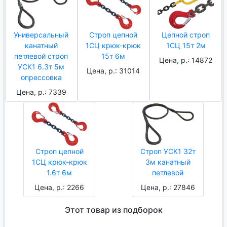
Универсальный
Строп цепной
Цепной строп
канатный
1СЦ крюк-крюк
1СЦ 15т 2м
петлевой строп
15т 6м
Цена, р.: 14872
УСК1 6.3т 5м
Цена, р.: 31014
опрессовка
Цена, р.: 7339
Строп цепной
Строп УСК1 32т
1СЦ крюк-крюк
3м канатный
1.6т 6м
петлевой
Цена, р.: 2266
Цена, р.: 27846
Этот товар из подборок