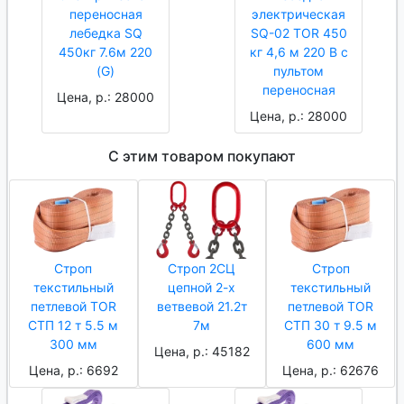
переносная
электрическая
лебедка SQ
SQ-02 TOR 450
450кг 7.6м 220
кг 4,6 м 220 В с
(G)
пультом
переносная
Цена, р.: 28000
Цена, р.: 28000
С этим товаром покупают
Строп
Строп 2СЦ
Строп
текстильный
цепной 2-х
текстильный
петлевой TOR
ветвевой 21.2т
петлевой TOR
СТП 12 т 5.5 м
7м
СТП 30 т 9.5 м
300 мм
600 мм
Цена, р.: 45182
Цена, р.: 6692
Цена, р.: 62676