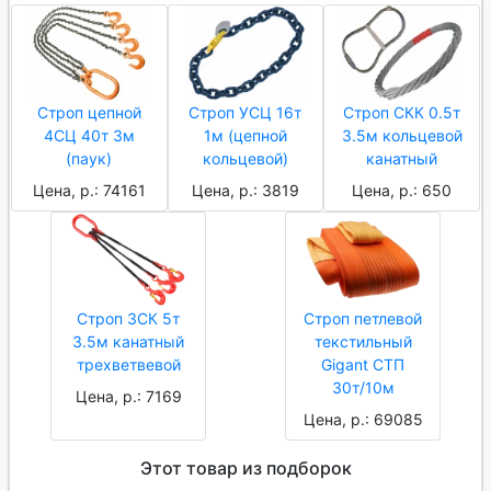
Строп цепной
Строп УСЦ 16т
Строп СКК 0.5т
4СЦ 40т 3м
1м (цепной
3.5м кольцевой
(паук)
кольцевой)
канатный
Цена, р.: 74161
Цена, р.: 3819
Цена, р.: 650
Строп 3СК 5т
Строп петлевой
3.5м канатный
текстильный
трехветвевой
Gigant СТП
30т/10м
Цена, р.: 7169
Цена, р.: 69085
Этот товар из подборок