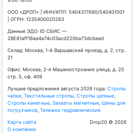
9:00-18:00
ООО «ДРОП» | ИНН/КПП: 5404317690/540401001
| ОГРН: 1235400020283
Данные ЭДО: ID СБИС —
2BE81aff18aa4a74c03acd220ba73dcbead
Склад: Москва, 1-й Варшавский проезд, д. 2, стр.
21
Офис: Москва, 2-я Машиностроения улица, д. 25
стр. 5, оф. 409
Лучшие предложения августа 2026 года:
Стропы
чалки
,
Текстильные стропы
,
Стропы цепные
,
Стропы канатные
,
Захваты магнитные
,
Шины для
погрузчиков
,
Тележки гидравлические
Карта сайта
Drop20 © 2026
О компании