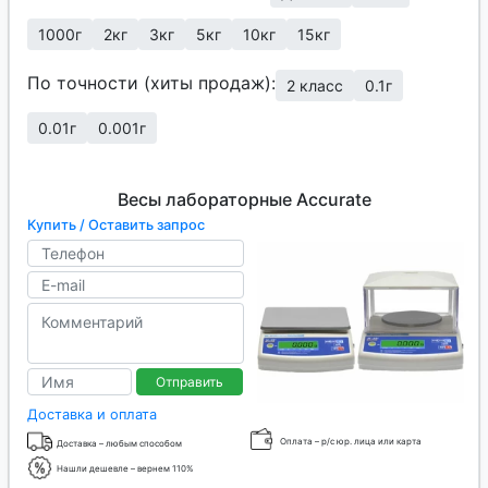
1000г
2кг
3кг
5кг
10кг
15кг
По точности (хиты продаж):
2 класс
0.1г
0.01г
0.001г
Весы лабораторные Accurate
Купить / Оставить запрос
Отправить
Доставка и оплата
Оплата – р/с юр. лица или карта
Доставка – любым способом
Нашли дешевле – вернем 110%