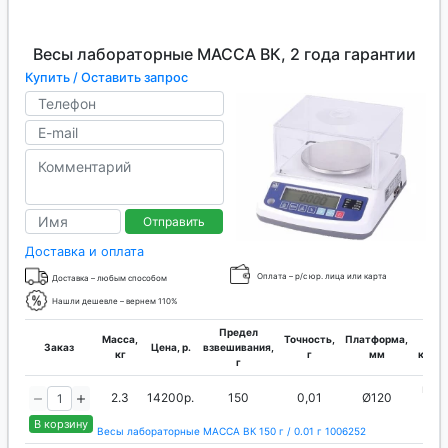
Весы лабораторные МАССА ВК, 2 года гарантии
Купить / Оставить запрос
Отправить
Доставка и оплата
Оплата – р/с юр. лица или карта
Доставка – любым способом
Нашли дешевле – вернем 110%
Предел
Масса,
Точность,
Платформа,
Т
Заказ
Цена, р.
взвешивания,
кг
г
мм
калиб
г
вне
2.3
14200р.
150
0,01
Ø120
ги
В корзину
Весы лабораторные МАССА ВК 150 г / 0.01 г 1006252