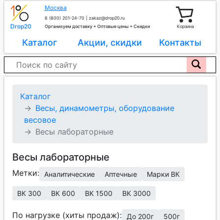
Москва
8 (800) 201-24-70
|
zakaz@drop20.ru
Drop20
Организуем доставку + Оптовые цены + Скидки
Корзина
Каталог
Акции, скидки
Контакты
Каталог
Весы, динамометры, оборудование
весовое
Весы лабораторные
Весы лабораторные
Метки:
Аналитические
Аптечные
Марки ВК
ВК 300
ВК 600
ВК 1500
ВК 3000
По нагрузке (хиты продаж):
До 200г
500г