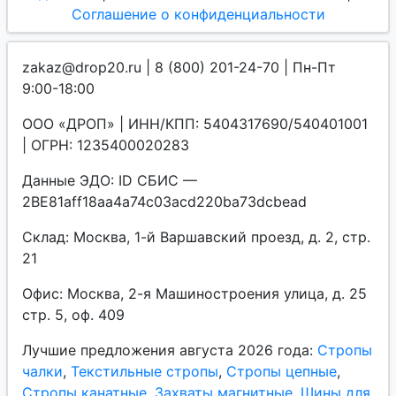
Соглашение о конфиденциальности
zakaz@drop20.ru | 8 (800) 201-24-70 | Пн-Пт
9:00-18:00
ООО «ДРОП» | ИНН/КПП: 5404317690/540401001
| ОГРН: 1235400020283
Данные ЭДО: ID СБИС —
2BE81aff18aa4a74c03acd220ba73dcbead
Склад: Москва, 1-й Варшавский проезд, д. 2, стр.
21
Офис: Москва, 2-я Машиностроения улица, д. 25
стр. 5, оф. 409
Лучшие предложения августа 2026 года:
Стропы
чалки
,
Текстильные стропы
,
Стропы цепные
,
Стропы канатные
,
Захваты магнитные
,
Шины для