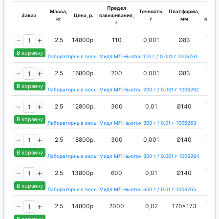
Предел
Масса,
Точность,
Платформа,
Т
Заказ
Цена, р.
взвешивания,
кг
г
мм
калиб
г
вне
2.5
14800р.
110
0,001
Ø83
ги
В корзину
Лабораторные весы Мидл МЛ Ньютон 110 г / 0.001 г 1006261
вне
2.5
16800р.
200
0,001
Ø83
ги
В корзину
Лабораторные весы Мидл МЛ Ньютон 200 г / 0.001 г 1006262
вне
2.5
12800р.
300
0,01
Ø140
ги
В корзину
Лабораторные весы Мидл МЛ Ньютон 300 г / 0.01 г 1006263
вне
2.5
18800р.
300
0,001
Ø140
ги
В корзину
Лабораторные весы Мидл МЛ Ньютон 300 г / 0.001 г 1006264
вне
2.5
13800р.
600
0,01
Ø140
ги
В корзину
Лабораторные весы Мидл МЛ Ньютон 600 г / 0.01 г 1006265
вне
2.5
14800р.
2000
0,02
170x173
ги