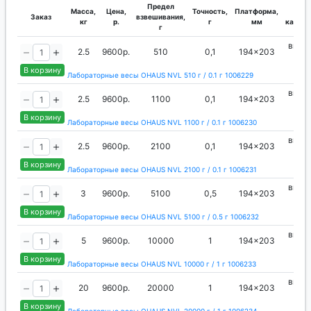
Предел
Масса,
Цена,
Точность,
Платформа,
Ти
Заказ
взвешивания,
кг
р.
г
мм
калибр
г
внеш
2.5
9600р.
510
0,1
194x203
гир
В корзину
Лабораторные весы OHAUS NVL 510 г / 0.1 г 1006229
внеш
2.5
9600р.
1100
0,1
194x203
гир
В корзину
Лабораторные весы OHAUS NVL 1100 г / 0.1 г 1006230
внеш
2.5
9600р.
2100
0,1
194x203
гир
В корзину
Лабораторные весы OHAUS NVL 2100 г / 0.1 г 1006231
внеш
3
9600р.
5100
0,5
194x203
гир
В корзину
Лабораторные весы OHAUS NVL 5100 г / 0.5 г 1006232
внеш
5
9600р.
10000
1
194x203
гир
В корзину
Лабораторные весы OHAUS NVL 10000 г / 1 г 1006233
внеш
20
9600р.
20000
1
194x203
гир
В корзину