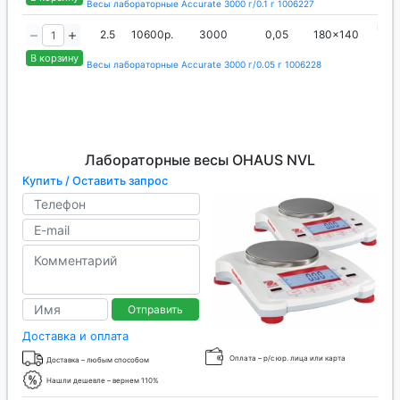
Весы лабораторные Accurate 3000 г/0.1 г 1006227
вне
2.5
10600р.
3000
0,05
180x140
ги
В корзину
Весы лабораторные Accurate 3000 г/0.05 г 1006228
Лабораторные весы OHAUS NVL
Купить / Оставить запрос
Отправить
Доставка и оплата
Оплата – р/с юр. лица или карта
Доставка – любым способом
Нашли дешевле – вернем 110%