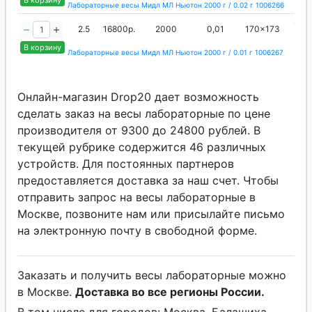
В корзину
Лабораторные весы Мидл МЛ Ньютон 2000 г / 0.02 г 1006266
вне
2.5
16800р.
2000
0,01
170x173
ги
В корзину
Лабораторные весы Мидл МЛ Ньютон 2000 г / 0.01 г 1006267
Онлайн-магазин Drop20 дает возможность
сделать заказ на весы лабораторные по цене
производителя от 9300 до 24800 рублей. В
текущей рубрике содержится 46 различных
устройств. Для постоянных партнеров
предоставляется доставка за наш счет. Чтобы
отправить запрос на весы лабораторные в
Москве, позвоните нам или присылайте письмо
на электронную почту в свободной форме.
Заказать и получить весы лабораторные можно
в Москве.
Доставка во все регионы России.