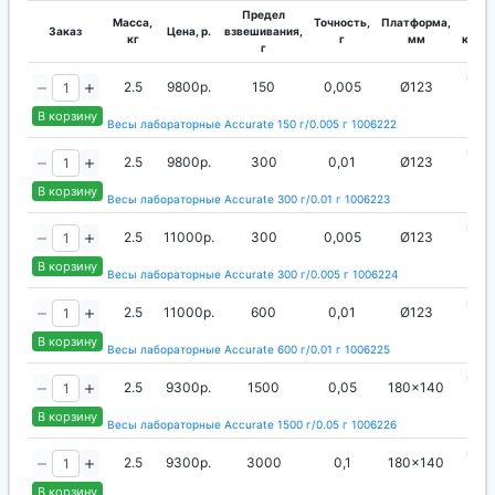
Предел
Масса,
Точность,
Платформа,
Т
Заказ
Цена, р.
взвешивания,
кг
г
мм
калиб
г
вне
2.5
9800р.
150
0,005
Ø123
ги
В корзину
Весы лабораторные Accurate 150 г/0.005 г 1006222
вне
2.5
9800р.
300
0,01
Ø123
ги
В корзину
Весы лабораторные Accurate 300 г/0.01 г 1006223
вне
2.5
11000р.
300
0,005
Ø123
ги
В корзину
Весы лабораторные Accurate 300 г/0.005 г 1006224
вне
2.5
11000р.
600
0,01
Ø123
ги
В корзину
Весы лабораторные Accurate 600 г/0.01 г 1006225
вне
2.5
9300р.
1500
0,05
180x140
ги
В корзину
Весы лабораторные Accurate 1500 г/0.05 г 1006226
вне
2.5
9300р.
3000
0,1
180x140
ги
В корзину