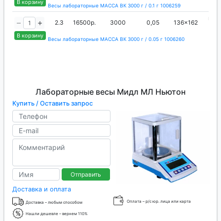
В корзину
Весы лабораторные МАССА ВК 3000 г / 0.1 г 1006259
вне
2.3
16500р.
3000
0,05
136x162
ги
В корзину
Весы лабораторные МАССА ВК 3000 г / 0.05 г 1006260
Лабораторные весы Мидл МЛ Ньютон
Купить / Оставить запрос
Отправить
Доставка и оплата
Оплата – р/с юр. лица или карта
Доставка – любым способом
Нашли дешевле – вернем 110%