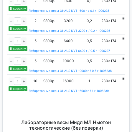
2
9800р.
1600
0,1
230x174
гир
В корзину
Лабораторные весы OHAUS NVT 1600 г / 0.1 г 1006235
внеш
2
9800р.
3200
0,2
230x174
гир
В корзину
Лабораторные весы OHAUS NVT 3200 г / 0.2 г 1006236
внеш
5
9800р.
6400
0,5
230x174
гир
В корзину
Лабораторные весы OHAUS NVT 6400 г / 0.5 г 1006237
внеш
5
9800р.
10000
0,5
230x174
гир
В корзину
Лабораторные весы OHAUS NVT 10000 г / 0.5 г 1006238
внеш
10
9800р.
16000
1
230x174
гир
В корзину
Лабораторные весы OHAUS NVT 16000 г / 1 г 1006239
Лабораторные весы Мидл МЛ Ньютон
технологические (без поверки)