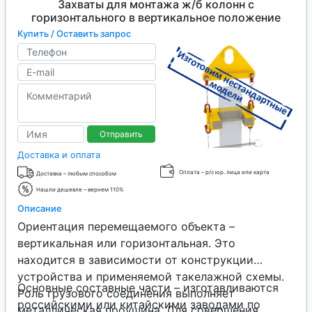
Захваты для монтажа ж/б колонн с
горизонтального в вертикальное положение
Купить / Оставить запрос
Отправить
Доставка и оплата
Оплата – р/с юр. лица или карта
Доставка – любым способом
Нашли дешевле – вернем 110%
Описание
Ориентация перемещаемого объекта –
вертикальная или горизонтальная. Это
находится в зависимости от конструкции
устройства и применяемой такелажной схемы.
Основные составные части – изготавливаются
Роль грузового соединения выполняет
российскими или китайскими заводами по
металлическая проушина. Для совершения