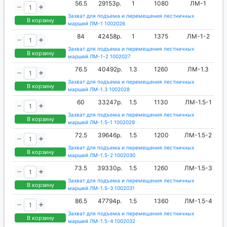
Доставка по междугороднему маршруту
56.5
29153р.
1
1080
ЛМ-1
производится бесплатно, за наш счет.
Захват для подъема и перемещения лестничных
В корзину
маршей ЛМ-1 1002026
84
42458р.
1
1375
ЛМ-1-2
Захват для подъема и перемещения лестничных
В корзину
маршей ЛМ-1-2 1002027
76.5
40492р.
1.3
1260
ЛМ-1.3
Захват для подъема и перемещения лестничных
В корзину
маршей ЛМ-1.3 1002028
60
33247р.
1.5
1130
ЛМ-1.5-1
Захват для подъема и перемещения лестничных
В корзину
маршей ЛМ-1.5-1 1002029
72.5
39646р.
1.5
1200
ЛМ-1.5-2
Захват для подъема и перемещения лестничных
В корзину
маршей ЛМ-1.5-2 1002030
73.5
39330р.
1.5
1260
ЛМ-1.5-3
Захват для подъема и перемещения лестничных
В корзину
маршей ЛМ-1.5-3 1002031
86.5
47794р.
1.5
1360
ЛМ-1.5-4
Захват для подъема и перемещения лестничных
В корзину
маршей ЛМ-1.5-4 1002032