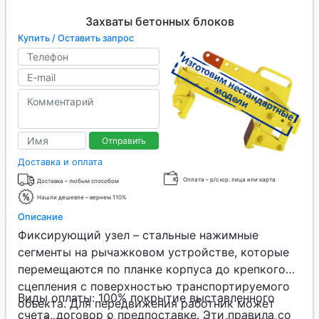
Захваты бетонных блоков
Купить / Оставить запрос
Отправить
Доставка и оплата
Оплата – р/с юр. лица или карта
Доставка – любым способом
Нашли дешевле – вернем 110%
Описание
Фиксирующий узел – стальные нажимные
сегменты на рычажковом устройстве, которые
перемещаются по планке корпуса до крепкого
сцепления с поверхностью транспортируемого
Виды оплаты: 100% покрытие выставленного
объекта. Для передвижения работник может
счета, договор о предпоставке. Эти правила со