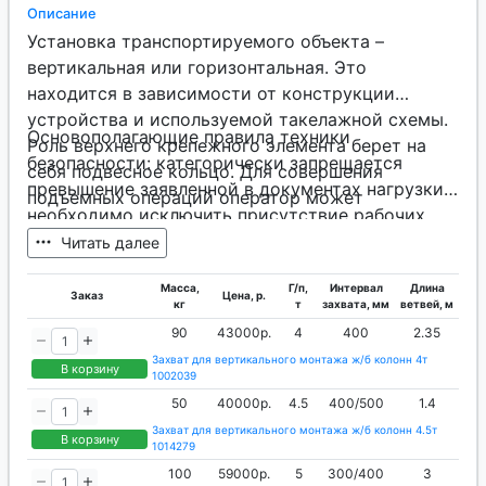
Описание
Установка транспортируемого объекта –
вертикальная или горизонтальная. Это
находится в зависимости от конструкции
устройства и используемой такелажной схемы.
Основополагающие правила техники
Роль верхнего крепежного элемента берет на
безопасности: категорически запрещается
себя подвесное кольцо. Для совершения
превышение заявленной в документах нагрузки,
подъемных операций оператор может
необходимо исключить присутствие рабочих
использовать только механизированную силу.
внизу зафиксированного на высоте груза, нельзя
Читать далее
работать при наличии любых изъянов в
Масса,
Г/п,
Интервал
Длина
конструкции. Из-за того, что погрузочно-
Заказ
Цена, р.
кг
т
захвата, мм
ветвей, м
разгрузочные процедуры заключают в себе
90
43000р.
4
400
2.35
повышенную опасность, то все потенциально
Захват для вертикального монтажа ж/б колонн 4т
аварийные обстоятельства должны быть
В корзину
1002039
устранены.
50
40000р.
4.5
400/500
1.4
Захват для вертикального монтажа ж/б колонн 4.5т
В корзину
1014279
100
59000р.
5
300/400
3