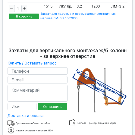
151.5
78516р.
3.2
1260
ЛМ-3.2
Захват для подъема и перемещения лестничных
В корзину
маршей ЛМ-3.2 1002038
Захваты для вертикального монтажа ж/б колонн
- за верхнее отверстие
Купить / Оставить запрос
Отправить
Доставка и оплата
Оплата – р/с юр. лица или карта
Доставка – любым способом
Нашли дешевле – вернем 110%