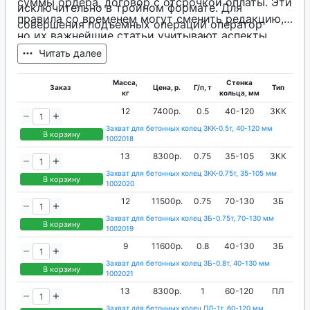
суммы ордера, договор с отсрочкой оплаты. Эти
исключительно в тройном формате. Для
правила со временем могут сменить редакцию,
совершения подъемных операций оператор
но их важнейшие статьи учитывают аспекты
может применять только машинную тягу.
времени деловых отношений с партнером и его
Читать далее
платежеспособности. Принципы
Масса,
Стенка
ценообразования: оптовые условия на любую
Заказ
Цена, р.
Г/п, т
Тип
кг
кольца, мм
серию. Дополнительно наш магазин постоянно
12
7400р.
0.5
40-120
ЗКК
предоставляет скидки, акции и
Захват для бетонных колец ЗКК-0.5т, 40-120 мм
спецпредложения.
В корзину
1002018
13
8300р.
0.75
35-105
ЗКК
Захват для бетонных колец ЗКК-0.75т, 35-105 мм
В корзину
1002020
12
11500р.
0.75
70-130
ЗБ
Захват для бетонных колец ЗБ-0.75т, 70-130 мм
В корзину
1002019
9
11600р.
0.8
40-130
ЗБ
Захват для бетонных колец ЗБ-0.8т, 40-130 мм
В корзину
1002021
13
8300р.
1
60-120
ПЛ
Захват для бетонных колец ПЛ-1т, 60-120 мм