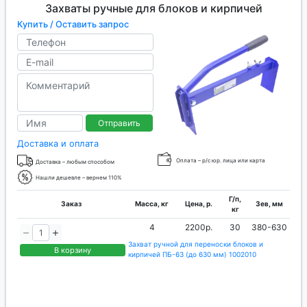
Захваты ручные для блоков и кирпичей
эффект торговых платформ B2B или гигантов
Купить / Оставить запрос
интернет торговли. Где декларативное
соблюдение необоснованных требований и
бюрократических процедур ведет к удорожанию
товаров. Хотя их первоначальная миссия
заключалась в сокращении издержек и
максимальной прозрачности ценообразования.
Отправить
Поэтому классический поиск в Яндексе или
Google может сгенерировать пакет более
Доставка и оплата
привлекательных предложений.
Оплата – р/с юр. лица или карта
Доставка – любым способом
Нашли дешевле – вернем 110%
Г/п,
Заказ
Масса, кг
Цена, р.
Зев, мм
кг
4
2200р.
30
380-630
Захват ручной для переноски блоков и
В корзину
кирпичей ПБ-63 (до 630 мм) 1002010