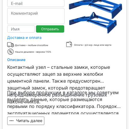
Отправить
Доставка и оплата
Оплата – р/с юр. лица или карта
Доставка – любым способом
Нашли дешевле – вернем 110%
Описание
Контактный узел – стальные замки, которые
осуществляют зацеп за верхние желобки
цементной панели. Также предусмотрен
защитный замок, который предотвращает
При выборе продукции в каталоге мы советуем
непреднамеренное разъединение грузовых
выделять данные, которые размещаются
наконечников.
первыми по порядку классификатора. Порядок
эксплуатационных параметров осуществляется
так, что ключевые из них расположены в начале,
Читать далее
менее важные – в конце. Таким образом,