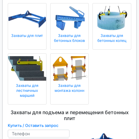
Захваты для плит
Захваты для
Захваты для
бетонных блоков
бетонных колец
Захваты для
Захваты для
лестничных
монтажа колонн
маршей
Захваты для подъема и перемещения бетонных
плит
Купить / Оставить запрос