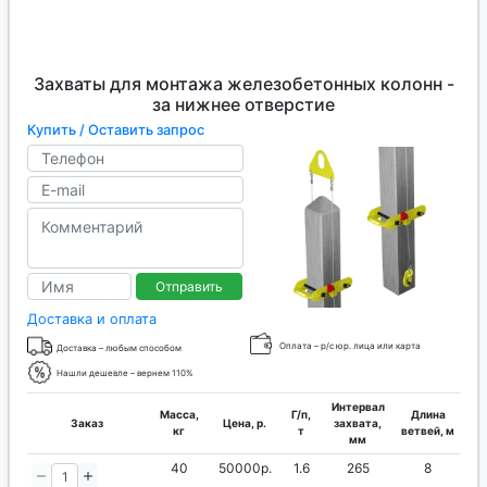
Захваты для монтажа железобетонных колонн -
за нижнее отверстие
Купить / Оставить запрос
Отправить
Доставка и оплата
Оплата – р/с юр. лица или карта
Доставка – любым способом
Нашли дешевле – вернем 110%
Интервал
Масса,
Г/п,
Длина
Заказ
Цена, р.
захвата,
кг
т
ветвей, м
мм
40
50000р.
1.6
265
8