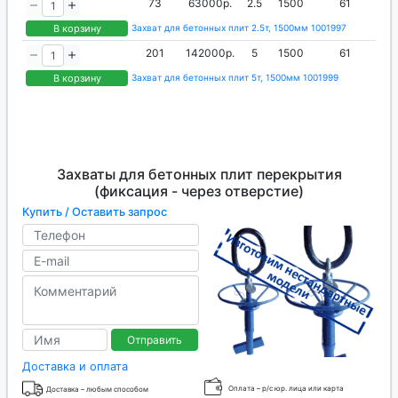
привязывают клиентов к маркам, что дает
73
63000р.
2.5
1500
61
возможность брать дополнительную прибыль с
В корзину
Захват для бетонных плит 2.5т, 1500мм 1001997
рынка, но не несет никакой ценности
201
142000р.
5
1500
61
потребителю. Несведущему человеку с этим
В корзину
Захват для бетонных плит 5т, 1500мм 1001999
сложно разобраться. Поэтому мы стараемся
устранить упомянутую проблему, группируя
множество сходных продуктов в сводную
карточку с дальнейшей разбивкой по товарным
знакам и предложением оптимальной
Захваты для бетонных плит перекрытия
(фиксация - через отверстие)
стоимости.
Купить / Оставить запрос
Отправить
Доставка и оплата
Оплата – р/с юр. лица или карта
Доставка – любым способом