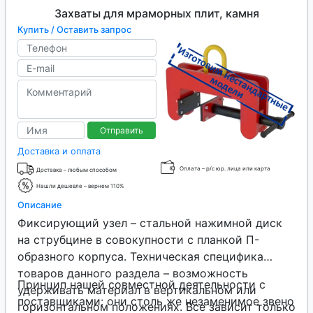
корпоративной B2B программе и т. д.
Захваты для мраморных плит, камня
Купить / Оставить запрос
Отправить
Доставка и оплата
Оплата – р/с юр. лица или карта
Доставка – любым способом
Нашли дешевле – вернем 110%
Описание
Фиксирующий узел – стальной нажимной диск
на струбцине в совокупности с планкой П-
образного корпуса. Техническая специфика
товаров данного раздела – возможность
Принцип нашей совместной деятельности с
удерживать материал в вертикальном или
поставщиками: они столь же незаменимое звено
горизонтальном положениях. Все зависит только