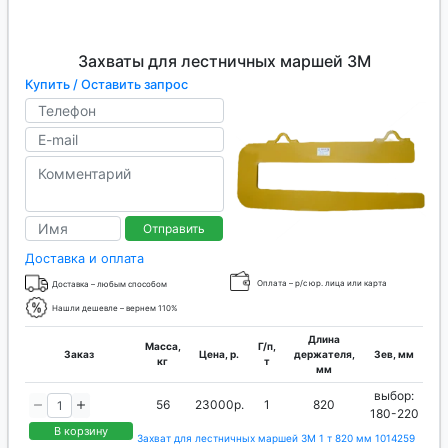
Захваты для лестничных маршей ЗМ
Купить / Оставить запрос
Отправить
Доставка и оплата
Оплата – р/с юр. лица или карта
Доставка – любым способом
Нашли дешевле – вернем 110%
Длина
Масса,
Г/п,
Заказ
Цена, р.
держателя,
Зев, мм
кг
т
мм
выбор:
56
23000р.
1
820
180-220
В корзину
Захват для лестничных маршей ЗМ 1 т 820 мм 1014259