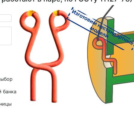
выбор
й банка
зницы