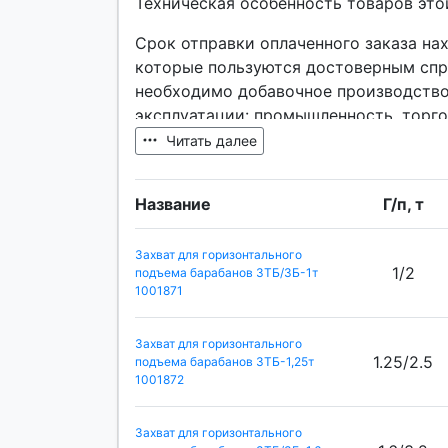
Техническая особенность товаров это
Срок отправки оплаченного заказа на
которые пользуются достоверным спро
необходимо добавочное производство, 
эксплуатации: промышленность, торго
сырья, животноводство, государствен
Читать далее
Название
Г/п, т
Захват для горизонтального
1/2
подъема барабанов ЗТБ/ЗБ-1т
1001871
Захват для горизонтального
1.25/2.5
подъема барабанов ЗТБ-1,25т
1001872
Захват для горизонтального