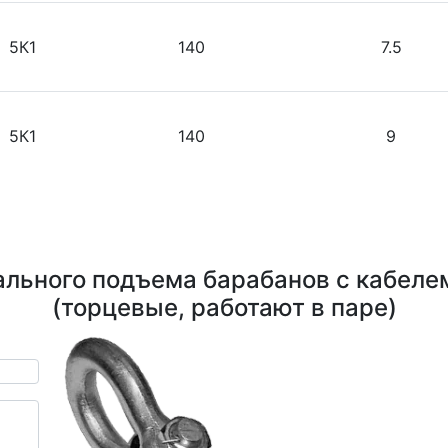
5К1
140
7.5
5К1
140
9
ального подъема барабанов с кабеле
(торцевые, работают в паре)