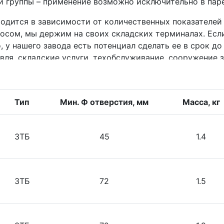
й группы – применение возможно исключительно в паре
ходится в зависимости от количественных показателей
сом, мы держим на своих складских терминалах. Если
у нашего завода есть потенциал сделать ее в срок до
вля, складские услуги, техобслуживание, сооружение 
ные ведомства генерация и распределение энергии и та
Тип
Мин. Ф отверстия, мм
Масса, кг
ЗТБ
45
1.4
ЗТБ
72
1.5