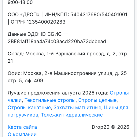
9:00-18:00
ООО «ДРОП» | ИНН/КПП: 5404317690/540401001
| ОГРН: 1235400020283
Данные ЭДО: ID СБИС —
2BE81aff18aa4a74c03acd220ba73dcbead
Склад: Москва, 1-й Варшавский проезд, д. 2, стр.
21
Офис: Москва, 2-я Машиностроения улица, д. 25
стр. 5, оф. 409
Лучшие предложения августа 2026 года:
Стропы
чалки
,
Текстильные стропы
,
Стропы цепные
,
Стропы канатные
,
Захваты магнитные
,
Шины для
погрузчиков
,
Тележки гидравлические
Карта сайта
Drop20 © 2026
О компании