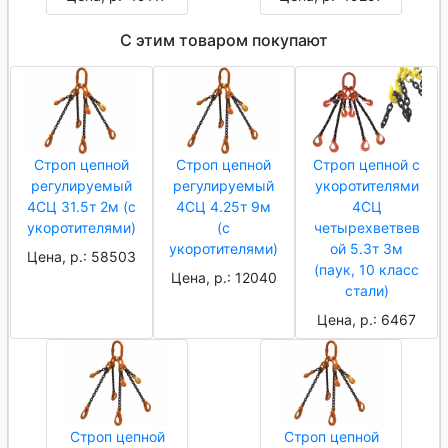
С этим товаром покупают
Строп цепной
Строп цепной
Строп цепной с
регулируемый
регулируемый
укоротителями
4СЦ 31.5т 2м (с
4СЦ 4.25т 9м
4СЦ
укоротителями)
(с
четырехветвев
укоротителями)
ой 5.3т 3м
Цена, р.: 58503
(паук, 10 класс
Цена, р.: 12040
стали)
Цена, р.: 6467
Строп цепной
Строп цепной