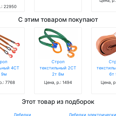
Цена, р
.: 22950
С этим товаром покупают
роп
Строп
Ст
ьный 4СТ
текстильный 2СТ
текстил
 9м
2т 8м
6т
р.: 7768
Цена, р.: 1494
Цена, р
Этот товар из подборок
Лебедки
Лебедки электрическ