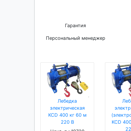
Гарантия
Персональный менеджер
Лебедка
Леб
электрическая
электр
KCD 400 кг 60 м
(электр
220 В
KCD 400
22