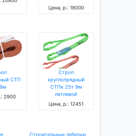
.: 20800
Цена, р.: 18000
роп
Строп
ьный СТП
круглопрядный
 9м
СТПк 25т 9м
петлевой
.: 2900
Цена, р.: 12451
ие
Строительные лебедки