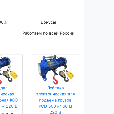
00%
Бонусы
Работаем по всей России
едка
Лебедка
ическая
электрическая для
рная KCD
подъема грузов
0 м 220 В
KCD 500 кг 60 м
220 В