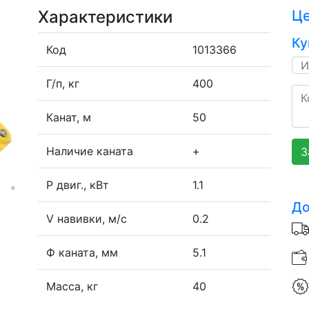
Характеристики
Ц
Ку
Код
1013366
Г/п, кг
400
Канат, м
50
Наличие каната
+
З
P двиг., кВт
1.1
До
V навивки, м/с
0.2
Ф каната, мм
5.1
Масса, кг
40