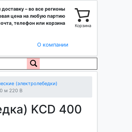
 доставку – во все регионы
вая цена на любую партию
очта, телефон или корзина
Корзина
О компании
еские (электролебедки)
0 м 220 В
едка) KCD 400