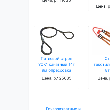
Цена, р.: 19720
Цена, р
Петлевой строп
Ст
УСК1 канатный 14т
текстил
9м опрессовка
8т
Цена, р.: 25085
Цена, 
Грузозахватные и