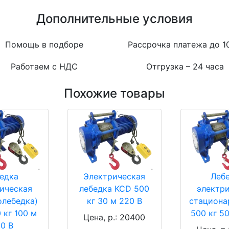
Дополнительные условия
Помощь в подборе
Рассрочка платежа до 1
Работаем с НДС
Отгрузка – 24 часа
Похожие товары
едка
Электрическая
Леб
ическая
лебедка KCD 500
электр
олебедка)
кг 30 м 220 В
стациона
 кг 100 м
500 кг 5
Цена, р.: 20400
0 В