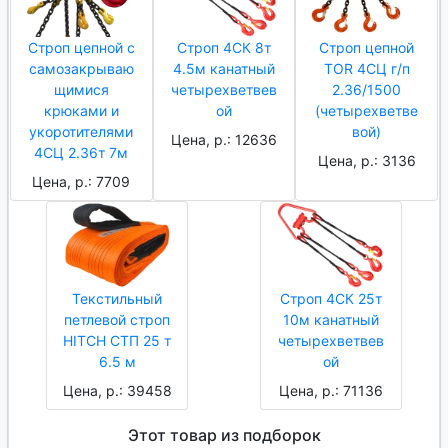
Строп цепной с
Строп 4СК 8т
Строп цепной
самозакрываю
4.5м канатный
TOR 4СЦ г/п
щимися
четырехветвев
2.36/1500
крюками и
ой
(четырехветве
укоротителями
вой)
Цена, р.: 12636
4СЦ 2.36т 7м
Цена, р.: 3136
Цена, р.: 7709
Текстильный
Строп 4СК 25т
петлевой строп
10м канатный
HITCH СТП 25 т
четырехветвев
6.5 м
ой
Цена, р.: 39458
Цена, р.: 71136
Этот товар из подборок