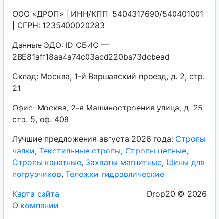
ООО «ДРОП» | ИНН/КПП: 5404317690/540401001
| ОГРН: 1235400020283
Данные ЭДО: ID СБИС —
2BE81aff18aa4a74c03acd220ba73dcbead
Склад: Москва, 1-й Варшавский проезд, д. 2, стр.
21
Офис: Москва, 2-я Машиностроения улица, д. 25
стр. 5, оф. 409
Лучшие предложения августа 2026 года:
Стропы
чалки
,
Текстильные стропы
,
Стропы цепные
,
Стропы канатные
,
Захваты магнитные
,
Шины для
погрузчиков
,
Тележки гидравлические
Карта сайта
Drop20 © 2026
О компании