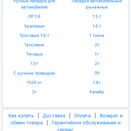
Ручные лебедки для
Лебедки автомобильные
автомобилей
рычажные
ЛР 1.6
1.5 т
Храповые
1.6 т
Тросовые 1.6 т
1 тонна
Тросовые
2т
Тяговые
1т
1.5т
2т
С ручным приводом
ЛР
1500 кг
1.6т
2т
Калибр
Как купить
|
Доставка
|
Оплата
|
Возврат и
обмен товара
|
Гарантийное обслуживание и
сервис