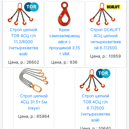
Строп цепной
Крюк
Строп OCALIFT
TOR 4СЦ г/п
самозапирающ
4СЦ цепной
11.2/6000
ийся с
четырехветвев
(четырехветве
проушиной 3,15
ой 6.7/2500
вой)
т VAK
Цена, р.: 10959
Цена, р.: 26602
Цена, р.: 936
Строп цепной
Строп цепной
4СЦ 31.5т 5м
TOR 4СЦ г/п
(паук)
6.7/2500
(четырехветве
Цена, р.: 65964
вой)
Цена, р.: 10640