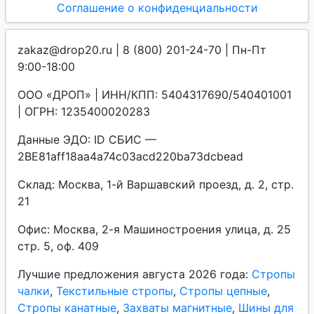
Соглашение о конфиденциальности
zakaz@drop20.ru | 8 (800) 201-24-70 | Пн-Пт
9:00-18:00
ООО «ДРОП» | ИНН/КПП: 5404317690/540401001
| ОГРН: 1235400020283
Данные ЭДО: ID СБИС —
2BE81aff18aa4a74c03acd220ba73dcbead
Склад: Москва, 1-й Варшавский проезд, д. 2, стр.
21
Офис: Москва, 2-я Машиностроения улица, д. 25
стр. 5, оф. 409
Лучшие предложения августа 2026 года:
Стропы
чалки
,
Текстильные стропы
,
Стропы цепные
,
Стропы канатные
,
Захваты магнитные
,
Шины для